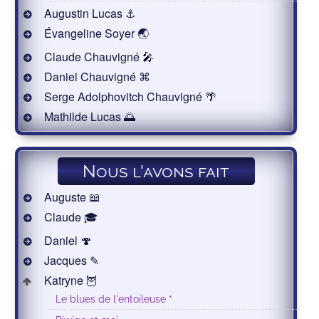
Augustin Lucas ⚓
Évangeline Soyer 🌏
Claude Chauvigné 🎤
Daniel Chauvigné ⌘
Serge Adolphovitch Chauvigné 🌴
Mathilde Lucas 🌅
Nous l'avons fait
Auguste 📖
Claude 🎓
Daniel 🍄
Jacques ✎
Katryne 🦉
Le blues de l'entoileuse *