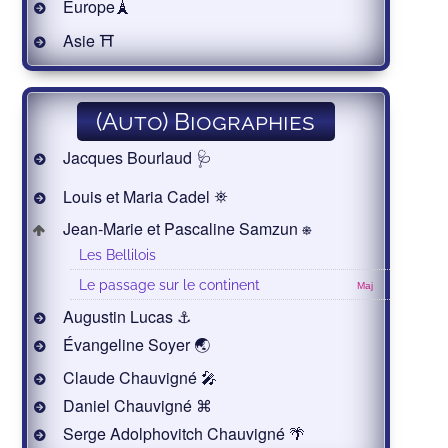
Europe🗼
Asie ⛩
(Auto) Biographies
Jacques Bourlaud 🩺
Louis et Maria Cadel ⛯
Jean-Marie et Pascaline Samzun ⎈
Les Bellilois
Le passage sur le continent
Maj
Augustin Lucas ⚓
Évangeline Soyer 🌏
Claude Chauvigné 🎤
Daniel Chauvigné ⌘
Serge Adolphovitch Chauvigné 🌴