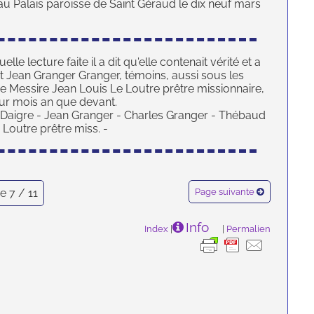
au Palais paroisse de Saint Géraud le dix neuf mars
lle lecture faite il a dit qu'elle contenait vérité et a
et Jean Granger Granger, témoins, aussi sous les
de Messire Jean Louis Le Loutre prêtre missionnaire,
our mois an que devant.
at Daigre - Jean Granger - Charles Granger - Thébaud
Loutre prêtre miss. -
e 7 / 11
Page suivante
Info
Index
|
|
Permalien