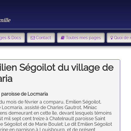
mille
ges & Docs
Contact
Toutes mes pages
Quoi de 
lien Ségoilot du village de
ria
n paroisse de Locmaria
 du mois de février a comparu, Emilien Ségoilot,
 Locmaria, assisté de Charles Gautrot, Miniac
ens demeurant en cette île, devant lesquels témoins
ût mil sept cent treize à Chatelnault paroisse Saint
e Ségoilot et de Marie Boulet; Le dit Emilien Ségoilot
rine en garnison à Louisbourg, et de présent