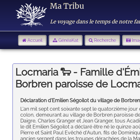
Ma Tribu
Le voyage dans le temps de notre fa
Accueil
GénéaKat
Recherche
Ima
Locmaria 🐑 - Famille d'Émi
Borbren paroisse de Locma
Déclaration d'Emilien Ségoilot du village de Borbre
L'an mil sept cent soixante sept le quatorzième jour
colon, demeurant au village de Borbren paroisse de
Daigre, Charles Granger et Jean Granger, tous Acadi
le dit Emilien Ségoilot a déclaré être né le quinze ao
Pierre et Saint Paul Evêché d'Autun, fils de Dominiqu
ancien sergent dans les troupes dérachées de la Ma