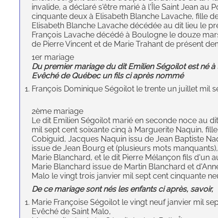
invalide, a déclaré s'être marié à l'Île Saint Jean au
cinquante deux à Elisabeth Blanche Lavache, fille de
Elisabeth Blanche Lavache décédée au dit lieu le prem
François Lavache décédé à Boulogne le douze mars mi
de Pierre Vincent et de Marie Trahant de présent de
1er mariage
Du premier mariage du dit Emilien Ségoilot est né à l'
Evêché de Québec un fils ci après nommé
François Dominique Ségoilot le trente un juillet mil s
2ème mariage
Le dit Emilien Ségoilot marié en seconde noce au dit
mil sept cent soixante cinq à Marguerite Naquin, fi
Cobiguid, Jacques Naquin issu de Jean Baptiste Na
issue de Jean Bourg et (plusieurs mots manquants),
Marie Blanchard, et le dit Pierre Mélançon fils d'un 
Marie Blanchard issue de Martin Blanchard et d'Ann
Malo le vingt trois janvier mil sept cent cinquante ne
De ce mariage sont nés les enfants ci après, savoir,
Marie Françoise Ségoilot le vingt neuf janvier mil se
Evêché de Saint Malo,