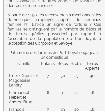
fort Nashwaak et d’autres villages de l’Acadie, de
denrées et marchandises.
A partir de 1698, les recensements mentionnent les
domestiques employés auprès de certaines
familles [7]. Est-ce un signe de fortune ? Ces
familles se distinguent par le nombre de bêtes et
de terres qu’elles possèdent par rapport à
l’ensemble de la population de Port-Royal, à
l’exception des Corporon et Savoye.
Patrimoine des familles de Port-Royal engageant
un domestique
Famille
Enfants
Bêtes
Brebis
Terres
Arpents
Pierre Dupuis et
7
50
25
40
Magdeleine
Landry
Emmanuel
6
31
25
16
Hébert et
Andrée Brun
François
7
29
20
16