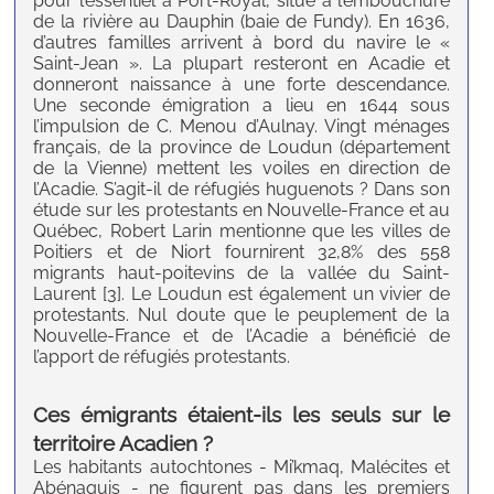
pour l’essentiel à Port-Royal, situé à l’embouchure
de la rivière au Dauphin (baie de Fundy). En 1636,
d’autres familles arrivent à bord du navire le «
Saint-Jean ». La plupart resteront en Acadie et
donneront naissance à une forte descendance.
Une seconde émigration a lieu en 1644 sous
l’impulsion de C. Menou d’Aulnay. Vingt ménages
français, de la province de Loudun (département
de la Vienne) mettent les voiles en direction de
l’Acadie. S’agit-il de réfugiés huguenots ? Dans son
étude sur les protestants en Nouvelle-France et au
Québec, Robert Larin mentionne que les villes de
Poitiers et de Niort fournirent 32,8% des 558
migrants haut-poitevins de la vallée du Saint-
Laurent [3]. Le Loudun est également un vivier de
protestants. Nul doute que le peuplement de la
Nouvelle-France et de l’Acadie a bénéficié de
l’apport de réfugiés protestants.
Ces émigrants étaient-ils les seuls sur le
territoire Acadien ?
Les habitants autochtones - Mi’kmaq, Malécites et
Abénaquis - ne figurent pas dans les premiers