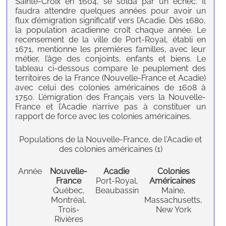
Sainte-Croix en 1604, se solda par un échec. Il
faudra attendre quelques années pour avoir un
flux d’émigration significatif vers l’Acadie. Dès 1680,
la population acadienne croît chaque année. Le
recensement de la ville de Port-Royal, établi en
1671, mentionne les premières familles, avec leur
métier, l’âge des conjoints, enfants et biens. Le
tableau ci-dessous compare le peuplement des
territoires de la France (Nouvelle-France et Acadie)
avec celui des colonies américaines de 1608 à
1750. L’émigration des Français vers la Nouvelle-
France et l’Acadie n’arrive pas à constituer un
rapport de force avec les colonies américaines.
Populations de la Nouvelle-France, de l'Acadie et
des colonies américaines (1)
Année
Nouvelle-
Acadie
Colonies
France
Port-Royal,
Américaines
Québec,
Beaubassin
Maine,
Montréal,
Massachusetts,
Trois-
New York
Rivières