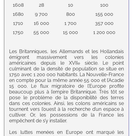
1608
28
10
100
1680
9 700
800
155 000
1710
16 000
1 700
357 000
1750
55 000
15 000
1 200 000
Les Britanniques, les Allemands et les Hollandais
émigrent massivement vers les colonies
américaines depuis le XVII
siècle. Le point
e
culminant de la densité de population se situe en
1750 avec 1 200 000 habitants. La Nouvelle-France
en compte pour la même année 55 000 et l’Acadie
15 000. Le flux migratoire de l’Europe profite
beaucoup plus à l’empire Britannique. Très tôt se
pose le problème de la disponibilité des terres
dans ces colonies. Ainsi, les colons américains se
tournent vers l’ouest à la recherche d’un espace à
cultiver. Or, les possessions de la France les
empêchent de s’y installer.
Les luttes menées en Europe ont marqué les