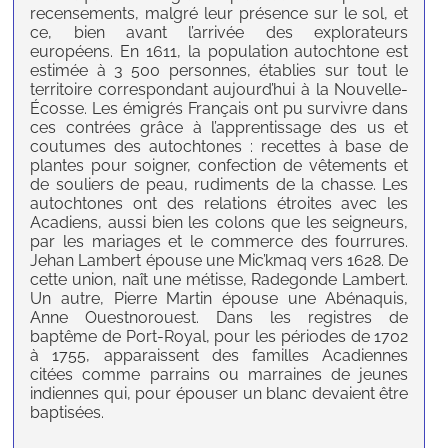
recensements, malgré leur présence sur le sol, et
ce, bien avant l’arrivée des explorateurs
européens. En 1611, la population autochtone est
estimée à 3 500 personnes, établies sur tout le
territoire correspondant aujourd’hui à la Nouvelle-
Écosse. Les émigrés Français ont pu survivre dans
ces contrées grâce à l’apprentissage des us et
coutumes des autochtones : recettes à base de
plantes pour soigner, confection de vêtements et
de souliers de peau, rudiments de la chasse. Les
autochtones ont des relations étroites avec les
Acadiens, aussi bien les colons que les seigneurs,
par les mariages et le commerce des fourrures.
Jehan Lambert épouse une Mic’kmaq vers 1628. De
cette union, naît une métisse, Radegonde Lambert.
Un autre, Pierre Martin épouse une Abénaquis,
Anne Ouestnorouest. Dans les registres de
baptême de Port-Royal, pour les périodes de 1702
à 1755, apparaissent des familles Acadiennes
citées comme parrains ou marraines de jeunes
indiennes qui, pour épouser un blanc devaient être
baptisées.