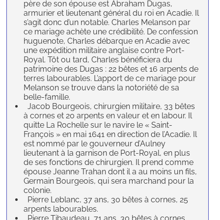
père de son épouse est Abraham Dugas,
armurier et lieutenant général du roi en Acadie. Il
s’agit donc d’un notable. Charles Melanson par
ce mariage achète une crédibilité. De confession
huguenote, Charles débarque en Acadie avec
une expédition militaire anglaise contre Port-
Royal. Tôt ou tard, Charles bénéficiera du
patrimoine des Dugas : 22 bêtes et 16 arpents de
terres labourables. L’apport de ce mariage pour
Melanson se trouve dans la notoriété de sa
belle-famille.
Jacob Bourgeois, chirurgien militaire, 33 bêtes
à cornes et 20 arpents en valeur et en labour. Il
quitte La Rochelle sur le navire le « Saint-
François » en mai 1641 en direction de l’Acadie. Il
est nommé par le gouverneur d’Aulney
lieutenant à la garnison de Port-Royal, en plus
de ses fonctions de chirurgien. Il prend comme
épouse Jeanne Trahan dont il a au moins un fils,
Germain Bourgeois, qui sera marchand pour la
colonie.
Pierre Leblanc, 37 ans, 30 bêtes à cornes, 25
arpents labourables.
Pierre Tibaudeau, 71 ans, 30 bêtes à cornes,