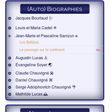
(Auto) Biographies
Jacques Bourlaud 🩺
Louis et Maria Cadel ⛯
Jean-Marie et Pascaline Samzun ⎈
Les Bellilois
Le passage sur le continent
Maj
Augustin Lucas ⚓
Évangeline Soyer 🌏
Claude Chauvigné 🎤
Daniel Chauvigné ⌘
Serge Adolphovitch Chauvigné 🌴
Mathilde Lucas 🌅