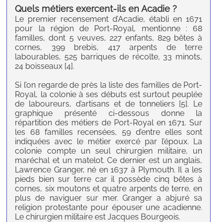
Quels métiers exercent-ils
en
Acadie ?
Le premier recensement d’Acadie, établi en 1671
pour la région de Port-Royal, mentionne : 68
familles, dont 5 veuves, 227 enfants, 829 bêtes à
cornes, 399 brebis, 417 arpents de terre
labourables, 525 barriques de récolte, 33 minots,
24 boisseaux [4].
Si l’on regarde de près la liste des familles de Port-
Royal, la colonie à ses débuts est surtout peuplée
de laboureurs, d’artisans et de tonneliers [5]. Le
graphique présenté ci-dessous donne la
répartition des métiers de Port-Royal en 1671. Sur
les 68 familles recensées, 59 d’entre elles sont
indiquées avec le métier exercé par l’époux. La
colonie compte un seul chirurgien militaire, un
maréchal et un matelot. Ce dernier est un anglais,
Lawrence Granger, né en 1637 à Plymouth. Il a les
pieds bien sur terre car il possède cinq bêtes à
cornes, six moutons et quatre arpents de terre, en
plus de naviguer sur mer. Granger a abjuré sa
religion protestante pour épouser une acadienne.
Le chirurgien militaire est Jacques Bourgeois.