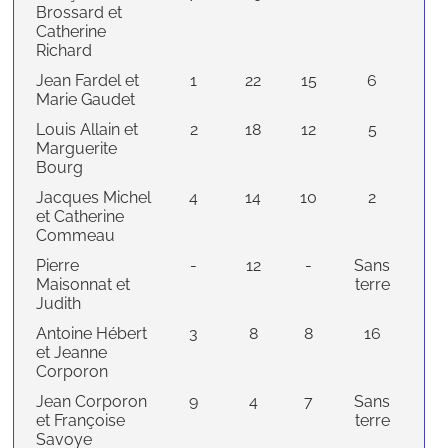
Brossard et
Catherine
Richard
Jean Fardel et
1
22
15
6
Marie Gaudet
Louis Allain et
2
18
12
5
Marguerite
Bourg
Jacques Michel
4
14
10
2
et Catherine
Commeau
Pierre
-
12
-
Sans
Maisonnat et
terre
Judith
Antoine Hébert
3
8
8
16
et Jeanne
Corporon
Jean Corporon
9
4
7
Sans
et Françoise
terre
Savoye