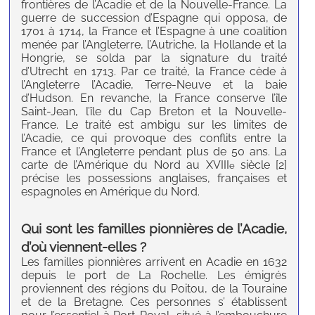
frontières de l’Acadie et de la Nouvelle-France. La
guerre de succession d’Espagne qui opposa, de
1701 à 1714, la France et l’Espagne à une coalition
menée par l’Angleterre, l’Autriche, la Hollande et la
Hongrie, se solda par la signature du traité
d’Utrecht en 1713. Par ce traité, la France cède à
l’Angleterre l’Acadie, Terre-Neuve et la baie
d’Hudson. En revanche, la France conserve l’île
Saint-Jean, l’île du Cap Breton et la Nouvelle-
France. Le traité est ambigu sur les limites de
l’Acadie, ce qui provoque des conflits entre la
France et l’Angleterre pendant plus de 50 ans. La
carte de l’Amérique du Nord au XVIII
siècle [2]
e
précise les possessions anglaises, françaises et
espagnoles en Amérique du Nord.
Qui sont les familles pionnières de l’Acadie,
d’où viennent-elles ?
Les familles pionnières arrivent en Acadie en 1632
depuis le port de La Rochelle. Les émigrés
proviennent des régions du Poitou, de la Touraine
et de la Bretagne. Ces personnes s’ établissent