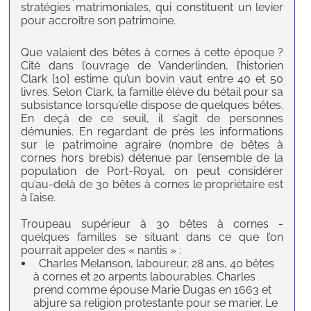
stratégies matrimoniales, qui constituent un levier
pour accroître son patrimoine.
Que valaient des bêtes à cornes à cette époque ?
Cité dans l’ouvrage de Vanderlinden, l’historien
Clark [10] estime qu’un bovin vaut entre 40 et 50
livres. Selon Clark, la famille élève du bétail pour sa
subsistance lorsqu’elle dispose de quelques bêtes.
En deçà de ce seuil, il s’agit de personnes
démunies. En regardant de près les informations
sur le patrimoine agraire (nombre de bêtes à
cornes hors brebis) détenue par l’ensemble de la
population de Port-Royal, on peut considérer
qu’au-delà de 30 bêtes à cornes le propriétaire est
à l’aise.
Troupeau supérieur à 30 bêtes à cornes -
quelques familles se situant dans ce que l’on
pourrait appeler des « nantis » :
Charles Melanson, laboureur, 28 ans, 40 bêtes
à cornes et 20 arpents labourables. Charles
prend comme épouse Marie Dugas en 1663 et
abjure sa religion protestante pour se marier. Le