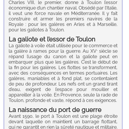
Charles VIII, le premier, donne à Toulon l’essor
économique d’un chantier naval. Obsédé par l’Italie,
il veut une force navale en Méditerranée. Il y fait
construire et armer les premiers navires de la
Royale : pour les galères en Arles et à Marseille,
pour les galiotes à Toulon.
La galiote et l’essor de Toulon
La galiote à voile était utilisée pour le commerce et
la galère à rames pour la guerre. Au XV
siècle se
°
répand l’usage du canon et la galiote peut en
embarquer plus que les galères. C’est le début de
la fin pour les galères. Les flottes se transforment,
avec des conséquences en termes portuaires. Les
galères, maniables et à fond plat, se contentaient
de peu de profondeur. Les nefs ont un grand tirant
d’eau, exigent de l’espace pour mouiller et
appareiller à la voile. En Provence, seule la rade de
Toulon, profonde et vaste, répond à ces exigences.
La naissance du port de guerre
Avant 1590, le port à Toulon est une plage étroite
devant laquelle on maintient un barrage flottant,
qui ne garantit en rien la sûreté nautique et militaire.