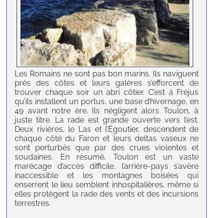
Les Romains ne sont pas bon marins. Ils naviguent
près des côtes et leurs galères s’efforcent de
trouver chaque soir un abri côtier. C’est à Fréjus
qu’ils installent un portus, une base d’hivernage, en
49 avant notre ère. Ils négligent alors Toulon, à
juste titre. La rade est grande ouverte vers l’est.
Deux rivières, le Las et l’Égoutier, descendent de
chaque côté du Faron et leurs deltas vaseux ne
sont perturbés que par des crues violentes et
soudaines. En résumé, Toulon est un vaste
marécage d’accès difficile, l’arrière-pays s’avère
inaccessible et les montagnes boisées qui
enserrent le lieu semblent inhospitalières, même si
elles protègent la rade des vents et des incursions
terrestres.