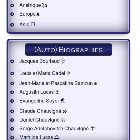
Amérique 🗽
Europe🗼
Asie ⛩
(Auto) Biographies
Jacques Bourlaud 🩺
Louis et Maria Cadel ⛯
Jean-Marie et Pascaline Samzun ⎈
Augustin Lucas ⚓
Évangeline Soyer 🌏
Claude Chauvigné 🎤
Daniel Chauvigné ⌘
Serge Adolphovitch Chauvigné 🌴
Mathilde Lucas 🌅