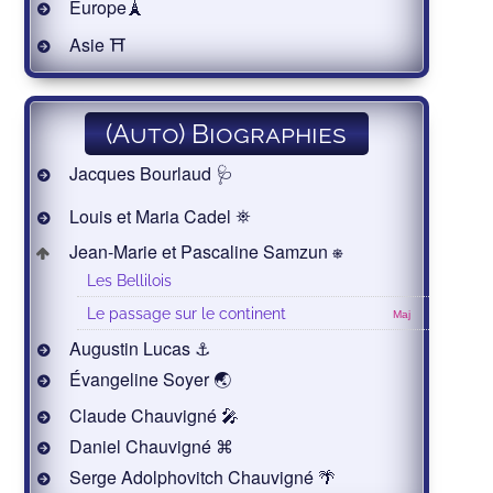
Europe🗼
Asie ⛩
(Auto) Biographies
Jacques Bourlaud 🩺
Louis et Maria Cadel ⛯
Jean-Marie et Pascaline Samzun ⎈
Les Bellilois
Le passage sur le continent
Maj
Augustin Lucas ⚓
Évangeline Soyer 🌏
Claude Chauvigné 🎤
Daniel Chauvigné ⌘
Serge Adolphovitch Chauvigné 🌴