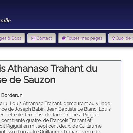
mille
ges & Docs
Contact
Toutes mes pages
Quoi de 
is Athanase Trahant du
sse de Sauzon
e Borderun
mparu, Louis Athanase Trahant, demeurant au village
ce de Joseph Babin, Jean Baptiste Le Blanc, Louis
 cette île, témoins, déclaré être né à Pigiguit
 cent trente quatre, de François Trahant et
dit Pigiguit en mil sept cent deux, de Guillaume
ant issu d'un autre Guillaume Trahant, venu de