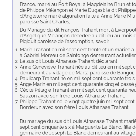
France, marié au Port Royal à Magdelaine Brun et to
de Philippe Mélançon et Marie Dugast; le dit Philipp
d'Angleterre marié abjuration faite à Anne Marie M
paroisse Saint Charles,
Du Mariage du dit François Trahant mort à Liverpool
d'Angélique Mélançon décédée au dit lieu au mois de
Pigiguit paroisse de l'assomption, savoir
Marie Trahant en mil sept cent trente et un mariée à 
à Gabriel Moreau de Saintonge demeurant actuellem
Le sus dit Louis Athanase Trahant déclarant
Anne Geneviève Trahant née au dit lieu en mil sept
demeurant au village de Marta paroisse de Bangor,
Paulicarp Trahant né en mil sept cent quarante troi
Ange Marin en mil sept cent quarante cinq et passé
Cécile Pélagie Trahant en mil sept cent quarante n
Sauzon avec son frère Louis Athanase Trahant,
Philippe Trahant né le vingt quatre juin mil sept cen
Borderun avec son frère Louis Athanase Trahant
Du mariage du sus dit Louis Athanase Trahant marié
sept cent cinquante six à Marguerite Le Blanc, fill
germaine de Joseph Le Blanc demeurant au village 