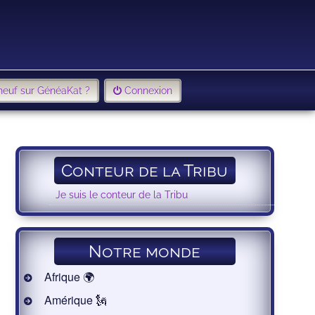
neuf sur GénéaKat ?
Connexion
Conteur de la Tribu
Je suis le conteur de la Tribu
Notre monde
Afrique 🌍
Amérique 🗽