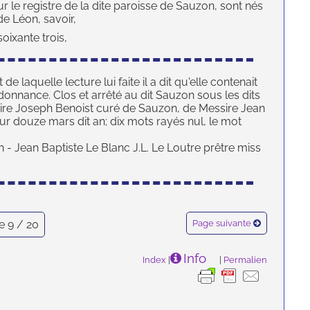
r le registre de la dite paroisse de Sauzon, sont nés
de Léon, savoir,
oixante trois,
e laquelle lecture lui faite il a dit qu'elle contenait
ordonnance. Clos et arrêté au dit Sauzon sous les dits
re Joseph Benoist curé de Sauzon, de Messire Jean
ur douze mars dit an; dix mots rayés nul, le mot
n - Jean Baptiste Le Blanc J.L. Le Loutre prêtre miss
e 9 / 20
Page suivante
Info
Index
|
|
Permalien