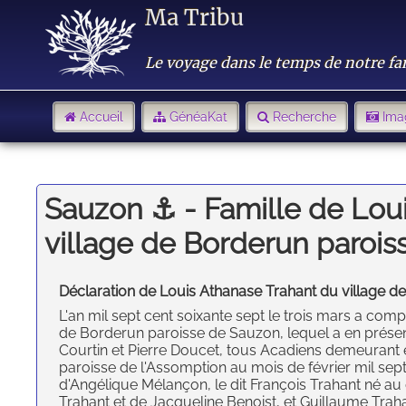
Ma Tribu
Le voyage dans le temps de notre fa
Accueil
GénéaKat
Recherche
Ima
Sauzon ⚓️ - Famille de Lou
village de Borderun paroi
Déclaration de Louis Athanase Trahant du village d
L'an mil sept cent soixante sept le trois mars a co
de Borderun paroisse de Sauzon, lequel a en présen
Courtin et Pierre Doucet, tous Acadiens demeurant en
paroisse de l'Assomption au mois de février mil sept
d'Angélique Mélançon, le dit François Trahant né au 
Trahant et de Jacqueline Benoist, et Guillaume Trah