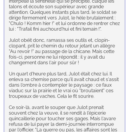
interpelle la sentinelle qui se précipite, claque les
talons et écoute son supérieur avec grande
attention. Quelques instants plus tard, le soldat se
dirige fermement vers Julot, le hèle brutalement :
"Chulo ! Komm hier !" et lui ordonne de rentrer chez
lui : "Trafail fini auchourd'hui et fini temain !".
Julot obéit donc, ramassa ses outils et, clopin-
clopant, prit le chemin du retour jetant un allègre
"Au revoir !" au passage de la chicane. Mais cette
fois-ci, personne ne lui répondit : il y avait du
changement dans l'air pour sûr !
Un quart d'heure plus tard, Julot était chez lui. Il
enleva sa chemise parce qu'il avait chaud et s'assit
dans l'ombre à contempler le paysage : ce faux
viaduc sur la prairie et le vrai où "broutaient" ces
troupeaux de vaches. Cela le fit sourire.
Ce soir-là, avant le souper que Julot prenait
souvent chez la veuve, il se rendit à l'épicerie
quincaillerie pour toucher ses gages. Mais l'avare
refusa de lui payer la demi-journée interrompue
par l'officier. "La guerre ou pas, les affaires sont les