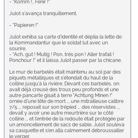
- "Komm !.. Fenir !"
Julot s'avança tranquillement.
- "Papieren !"
Julot exhiba sa carte d'identité et déplia la lette de
la Kommandantur que le soldat lut avec un
sourire.
- "Ach, gut ! Mutig ! Pon, très pon ! Aller trafail !
Ponchour !" et il laissa Julot passer par la chicane.
Le mur de barbelés était maintenu au sol par des
piquets métalliques et s'étendait du haut de la
colline jusqu'à la rivière. Devant ces barbelés, on
avait déjà creusé des trous peu profonds et une
autre pancarte gisait à terre "Achtung Minen !"
ornée d'une tête de mort ... une mitrailleuse calibre
7/5 ... reposait sur son trépied ... des réservistes ...
devait y avoir une autre meurtrière sur le côté
colline ... et l'entrée de la redoute était protégée par
un amoncellement de sacs de sable. Julot souleva
sa casquette et s'en alla calmement débroussailler
le verger.