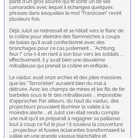
partit d'un gros sourire qui fit sortir un de ses
camarades avec lequel il échangea quelques
phrases dans lesquelles le mot "Franzosen" revint
plusieurs fois.
Déjà Julot se redressait et se hâtait vers le flanc de
la colline pour éteindre des flammèches à coups
de balais qu'il avait confectionné avec des
branchages pour ce cas justement ... "Achtung,
feur !" cria-t-il en riant à son tour vers les soldats ...
effectivement, il y avait bien une deuxième
mitrailleuse qui prenait la colline en enfilade ...
Le viaduc avait onze arches et des piles massives
que les "Terroristen" auraient bien du mal à
détruire. Avec les champs de mines et les fils de fer
barbelés sous le tir des mitrailleuses ... impossible
d'approcher. Par ailleurs, du haut du viaduc, des
projecteurs pouvaient illuminer la vallée à la
moindre alerte ... et Julot s'en était rendu compte
une nuit qu'il se préparait à regagner sa paillasse :
tout à coup ce fut le jour ! il souleva la couverture
... projecteur et fusées éclairantes transformaient la
vallée en une grande vasque blanchâtre et