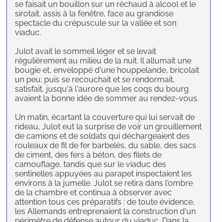
se faisait un bouillon sur un réchaud à alcool et le
sirotait, assis à la fenêtre, face au grandiose
spectacle du crépuscule sur la vallée et son
viaduc.
Julot avait le sommeil léger et se levait
régulièrement au milieu de la nuit. Il allumait une
bougie et, enveloppé d'une houppelande, bricolait
un peu; puis se recouchait et se rendormait,
satisfait, jusqu'à l'aurore que les coqs du bourg
avaient la bonne idée de sommer au rendez-vous.
Un matin, écartant la couverture qui lui servait de
rideau, Julot eut la surprise de voir un grouillement
de camions et de soldats qui déchargeaient des
rouleaux de fil de fer barbelés, du sable, des sacs
de ciment, des fers à béton, des filets de
camouflage, tandis que sur le viaduc des
sentinelles appuyées au parapet inspectaient les
environs à la jumelle. Julot se retira dans l'ombre
de la chambre et continua à observer avec
attention tous ces préparatifs : de toute évidence,
les Allemands entreprenaient la construction d'un
périmètre de défense autour du viaduc. Dans la