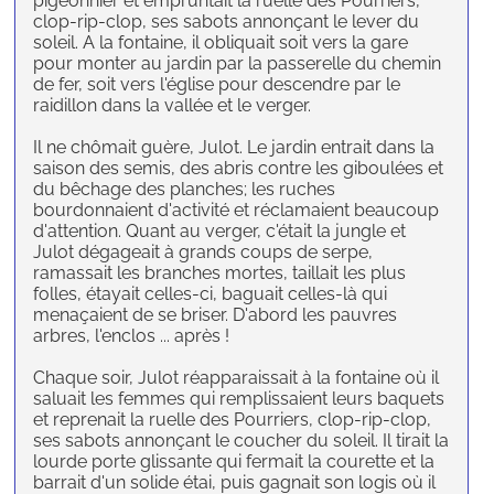
pigeonnier et empruntait la ruelle des Pourriers,
clop-rip-clop, ses sabots annonçant le lever du
soleil. A la fontaine, il obliquait soit vers la gare
pour monter au jardin par la passerelle du chemin
de fer, soit vers l'église pour descendre par le
raidillon dans la vallée et le verger.
Il ne chômait guère, Julot. Le jardin entrait dans la
saison des semis, des abris contre les giboulées et
du bêchage des planches; les ruches
bourdonnaient d'activité et réclamaient beaucoup
d'attention. Quant au verger, c'était la jungle et
Julot dégageait à grands coups de serpe,
ramassait les branches mortes, taillait les plus
folles, étayait celles-ci, baguait celles-là qui
menaçaient de se briser. D'abord les pauvres
arbres, l'enclos ... après !
Chaque soir, Julot réapparaissait à la fontaine où il
saluait les femmes qui remplissaient leurs baquets
et reprenait la ruelle des Pourriers, clop-rip-clop,
ses sabots annonçant le coucher du soleil. Il tirait la
lourde porte glissante qui fermait la courette et la
barrait d'un solide étai, puis gagnait son logis où il