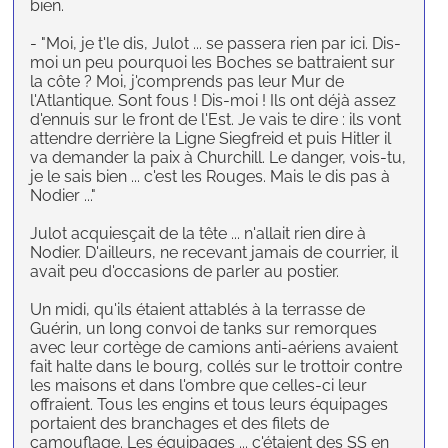
bien.
- "Moi, je t'le dis, Julot ... se passera rien par ici. Dis-
moi un peu pourquoi les Boches se battraient sur
la côte ? Moi, j'comprends pas leur Mur de
l'Atlantique. Sont fous ! Dis-moi ! Ils ont déjà assez
d'ennuis sur le front de l'Est. Je vais te dire : ils vont
attendre derrière la Ligne Siegfreid et puis Hitler il
va demander la paix à Churchill. Le danger, vois-tu,
je le sais bien ... c'est les Rouges. Mais le dis pas à
Nodier ..."
Julot acquiesçait de la tête ... n'allait rien dire à
Nodier. D'ailleurs, ne recevant jamais de courrier, il
avait peu d'occasions de parler au postier.
Un midi, qu'ils étaient attablés à la terrasse de
Guérin, un long convoi de tanks sur remorques
avec leur cortège de camions anti-aériens avaient
fait halte dans le bourg, collés sur le trottoir contre
les maisons et dans l'ombre que celles-ci leur
offraient. Tous les engins et tous leurs équipages
portaient des branchages et des filets de
camouflage. Les équipages ... c'étaient des SS en