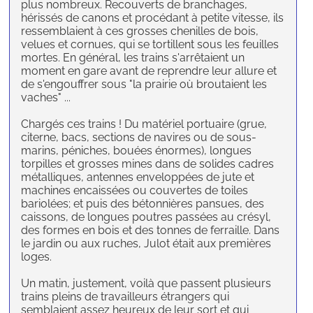
plus nombreux. Recouverts de branchages,
hérissés de canons et procédant à petite vitesse, ils
ressemblaient à ces grosses chenilles de bois,
velues et cornues, qui se tortillent sous les feuilles
mortes. En général, les trains s'arrêtaient un
moment en gare avant de reprendre leur allure et
de s'engouffrer sous "la prairie où broutaient les
vaches" ...
Chargés ces trains ! Du matériel portuaire (grue,
citerne, bacs, sections de navires ou de sous-
marins, péniches, bouées énormes), longues
torpilles et grosses mines dans de solides cadres
métalliques, antennes enveloppées de jute et
machines encaissées ou couvertes de toiles
bariolées; et puis des bétonnières pansues, des
caissons, de longues poutres passées au crésyl,
des formes en bois et des tonnes de ferraille. Dans
le jardin ou aux ruches, Julot était aux premières
loges.
Un matin, justement, voilà que passent plusieurs
trains pleins de travailleurs étrangers qui
semblaient assez heureux de leur sort et qui