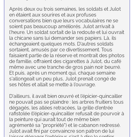
Après deux ou trois semaines, les soldats et Julot
en étaient aux sourires et aux profuses
conversations bien que leurs vocabulaires ne se
soient pas beaucoup améliorés. Julot arrivait à
l'heure. Un soldat sortait de la redoute et lui ouvrait
la chicane sans lui demander ses papiers. Là, ils
échangeaient quelques mots. D'autres soldats
sortaient, amusés par ce divertissement. Tous
faisaient partie de la réserve et montrait des photos
de famille, offraient des cigarettes à Julot, du café
même avec une tranche de gros pain noir beurré.
Et puis, après un moment qui, chaque semaine
s'allongeait un peu plus, Julot prenait congé de
ses hôtes et allait se mette à l'ouvrage.
D'ailleurs, il avait bien œuvré et l'épicier-quincailler
ne pouvait pas se plaindre : les arbres fruitiers tous
dégagés, les allées retracées, la grille d'entrée
rafistolée (l'épicier-quincailler refusait de pourvoir à
la peinture qui aurait tout de même bien
agrémenté sa "propriété") et le cabanon redressé.
Julot avait fini par convaincre son patron de lui
laisser dégager l'extérieur, c'est à dire le sentier