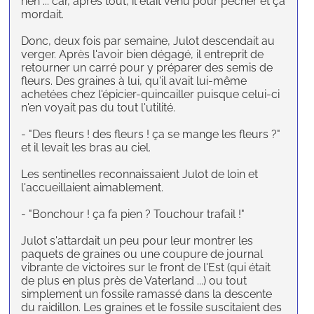
rien ... car, après tout, il était venu pour pêcher et ça
mordait.
Donc, deux fois par semaine, Julot descendait au
verger. Après l'avoir bien dégagé, il entreprit de
retourner un carré pour y préparer des semis de
fleurs. Des graines à lui, qu'il avait lui-même
achetées chez l'épicier-quincailler puisque celui-ci
n'en voyait pas du tout l'utilité.
- "Des fleurs ! des fleurs ! ça se mange les fleurs ?"
et il levait les bras au ciel.
Les sentinelles reconnaissaient Julot de loin et
l'accueillaient aimablement.
- "Bonchour ! ça fa pien ? Touchour trafail !"
Julot s'attardait un peu pour leur montrer les
paquets de graines ou une coupure de journal
vibrante de victoires sur le front de l'Est (qui était
de plus en plus près de Vaterland ...) ou tout
simplement un fossile ramassé dans la descente
du raidillon. Les graines et le fossile suscitaient des