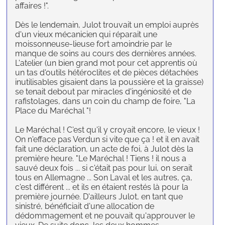
affaires !".
Dès le lendemain, Julot trouvait un emploi auprès
d'un vieux mécanicien qui réparait une
moissonneuse-lieuse fort amoindrie par le
manque de soins au cours des dernières années.
L'atelier (un bien grand mot pour cet apprentis où
un tas d'outils hétéroclites et de pièces détachées
inutilisables gisaient dans la poussière et la graisse)
se tenait debout par miracles d'ingéniosité et de
rafistolages, dans un coin du champ de foire, "La
Place du Maréchal "!
Le Maréchal ! C'est qu'il y croyait encore, le vieux !
On n'efface pas Verdun si vite que ça ! et il en avait
fait une déclaration, un acte de foi, à Julot dès la
première heure. "Le Maréchal ! Tiens ! il nous a
sauvé deux fois ... si c'était pas pour lui, on serait
tous en Allemagne ... Son Laval et les autres, ça,
c'est différent ... et ils en étaient restés là pour la
première journée. D'ailleurs Julot, en tant que
sinistré, bénéficiait d'une allocation de
dédommagement et ne pouvait qu'approuver le