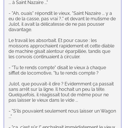
... à Saint Nazaire ..."
- "Ah, ouais" répondit le vieux, "Saint Nazaire ... y a
eu de la casse, pas vrai ?.." et devant le mutisme de
Julot, il avait la délicatesse de ne pas pousser
davantage.
Le travail les absorbait. Et pour cause : les
moissons approchaient rapidement et cette diable
de machine gisait alentour éparpillée, tandis que
les convois continuaient à circuler.
- "Tu te rends compte" disait le vieux à chaque
sifflet de locomotive, "tu te rends compte ?
Julot, que pouvait-il dire ? Evidemment ça passait
sans arrêt sur la ligne. Il hochait un peu la tête.
Quelquefois, il réagissait tout de même pour ne
pas laisser le vieux dans le vide ...
- "S'ils pouvaient seulement nous laisser un Wagon
..."
- "ça, c'est sûr !" enchaînait immédiatement le vieux.