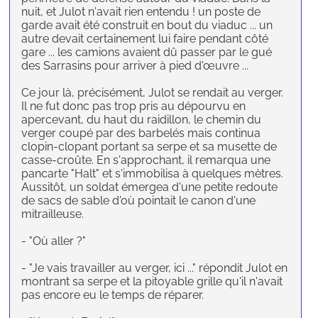
nuit, et Julot n'avait rien entendu ! un poste de
garde avait été construit en bout du viaduc ... un
autre devait certainement lui faire pendant côté
gare ... les camions avaient dû passer par le gué
des Sarrasins pour arriver à pied d'œuvre ...
Ce jour là, précisément, Julot se rendait au verger.
Il ne fut donc pas trop pris au dépourvu en
apercevant, du haut du raidillon, le chemin du
verger coupé par des barbelés mais continua
clopin-clopant portant sa serpe et sa musette de
casse-croûte. En s'approchant, il remarqua une
pancarte "Halt" et s'immobilisa à quelques mètres.
Aussitôt, un soldat émergea d'une petite redoute
de sacs de sable d'où pointait le canon d'une
mitrailleuse.
- "Où aller ?"
- "Je vais travailler au verger, ici ..." répondit Julot en
montrant sa serpe et la pitoyable grille qu'il n'avait
pas encore eu le temps de réparer.