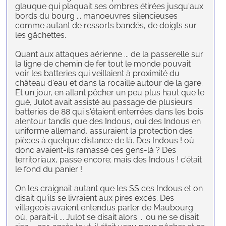
glauque qui plaquait ses ombres étirées jusqu'aux
bords du bourg ... manoeuvres silencieuses
comme autant de ressorts bandés, de doigts sur
les gâchettes.
Quant aux attaques aérienne ... de la passerelle sur
la ligne de chemin de fer tout le monde pouvait
voir les batteries qui veillaient à proximité du
château d'eau et dans la rocaille autour de la gare.
Et un jour, en allant pêcher un peu plus haut que le
gué, Julot avait assisté au passage de plusieurs
batteries de 88 qui s'étaient enterrées dans les bois
alentour tandis que des Indous, oui des Indous en
uniforme allemand, assuraient la protection des
pièces à quelque distance de là. Des Indous ! où
donc avaient-ils ramassé ces gens-là ? Des
territoriaux, passe encore; mais des Indous ! c'était
le fond du panier !
On les craignait autant que les SS ces Indous et on
disait qu'ils se livraient aux pires excès. Des
villageois avaient entendus parler de Maubourg
où, parait-il ... Julot se disait alors ... ou ne se disait