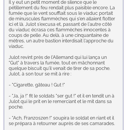
Il y eut un petit moment de silence que le
pétillement du feu rendait plus paisible encore. La
fumée que le vent soufflait sous le viaduc portait
de minuscules flammèches qui s'en allaient flotter
ici et là. Julot s'excusa et, passant de l'autre côté
du viaduc écrasa ces flammèches innocentes à
coups de pelle. Au delà, à une cinquantaine de
mètres, un autre bastion interdisait l'approche du
viaduc.
Julot revint près de l'Allemand qui lui lança un
"Gut" à travers la fumée, tout en mâchonnant
quelque biscuit qu'il venait de tirer de sa poche.
Julot, à son tour se mit à rire :
- "Cigarette, gâteau ! Gut !"
- "Ja, ja !" fit le soldats "ser gut !" et il en tendit un à
Julot qui le prit en le remerciant et le mit dans sa
poche.
- "Ach, Franzoszen !" soupira le soldat en riant et il
se prépara à retourner auprès de ses camarades.