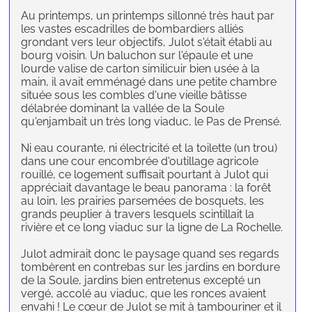
Au printemps, un printemps sillonné très haut par
les vastes escadrilles de bombardiers alliés
grondant vers leur objectifs, Julot s'était établi au
bourg voisin. Un baluchon sur l'épaule et une
lourde valise de carton similicuir bien usée à la
main, il avait emménagé dans une petite chambre
située sous les combles d'une vieille bâtisse
délabrée dominant la vallée de la Soule
qu'enjambait un très long viaduc, le Pas de Prensé.
Ni eau courante, ni électricité et la toilette (un trou)
dans une cour encombrée d'outillage agricole
rouillé, ce logement suffisait pourtant à Julot qui
appréciait davantage le beau panorama : la forêt
au loin, les prairies parsemées de bosquets, les
grands peuplier à travers lesquels scintillait la
rivière et ce long viaduc sur la ligne de La Rochelle.
Julot admirait donc le paysage quand ses regards
tombèrent en contrebas sur les jardins en bordure
de la Soule, jardins bien entretenus excepté un
vergé, accolé au viaduc, que les ronces avaient
envahi ! Le cœur de Julot se mit à tambouriner et il