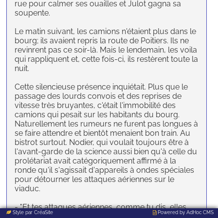
rue pour calmer ses ouailles et Julot gagna sa
soupente.
Le matin suivant, les camions n'étaient plus dans le
bourg; ils avaient repris la route de Poitiers. Ils ne
revinrent pas ce soir-là. Mais le lendemain, les voila
qui rappliquent et, cette fois-ci, ils restèrent toute la
nuit.
Cette silencieuse présence inquiétait. Plus que le
passage des lourds convois et des reprises de
vitesse très bruyantes, c'était l'immobilité des
camions qui pesait sur les habitants du bourg.
Naturellement les rumeurs ne furent pas longues à
se faire attendre et bientôt menaient bon train. Au
bistrot surtout. Nodier, qui voulait toujours être à
l'avant-garde de la science aussi bien qu'à celle du
prolétariat avait catégoriquement affirmé à la
ronde qu'il s'agissait d'appareils à ondes spéciales
pour détourner les attaques aériennes sur le
viaduc.
- "Et tes attaques aériennes, comme tu dis, elles
Style par
CréaSite
Powered by
AdHoc CMS
peuvent pas se faire en plein jour quand les