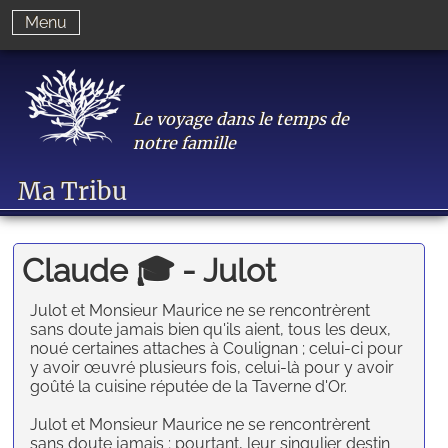
Menu
Le voyage dans le temps de
notre famille
Ma Tribu
Claude 🎓 - Julot
Julot et Monsieur Maurice ne se rencontrèrent
sans doute jamais bien qu'ils aient, tous les deux,
noué certaines attaches à Coulignan ; celui-ci pour
y avoir œuvré plusieurs fois, celui-là pour y avoir
goûté la cuisine réputée de la Taverne d'Or.
Julot et Monsieur Maurice ne se rencontrèrent
sans doute jamais ; pourtant, leur singulier destin