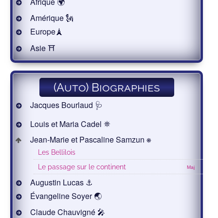
Afrique 🌍
Amérique 🗽
Europe🗼
Asie ⛩
(Auto) Biographies
Jacques Bourlaud 🩺
Louis et Maria Cadel ⛯
Jean-Marie et Pascaline Samzun ⎈
Les Bellilois
Le passage sur le continent
Maj
Augustin Lucas ⚓
Évangeline Soyer 🌏
Claude Chauvigné 🎤