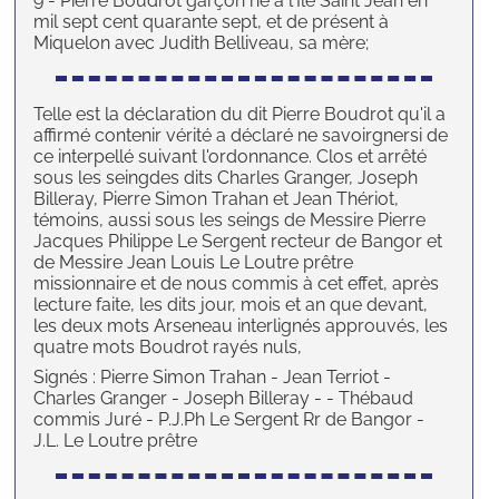
9 - Pierre Boudrot garçon né à l'Île Saint Jean en
mil sept cent quarante sept, et de présent à
Miquelon avec Judith Belliveau, sa mère;
Telle est la déclaration du dit Pierre Boudrot qu'il a
affirmé contenir vérité a déclaré ne savoirgnersi de
ce interpellé suivant l'ordonnance. Clos et arrêté
sous les seingdes dits Charles Granger, Joseph
Billeray, Pierre Simon Trahan et Jean Thériot,
témoins, aussi sous les seings de Messire Pierre
Jacques Philippe Le Sergent recteur de Bangor et
de Messire Jean Louis Le Loutre prêtre
missionnaire et de nous commis à cet effet, après
lecture faite, les dits jour, mois et an que devant,
les deux mots Arseneau interlignés approuvés, les
quatre mots Boudrot rayés nuls,
Signés : Pierre Simon Trahan - Jean Terriot -
Charles Granger - Joseph Billeray - - Thébaud
commis Juré - P.J.Ph Le Sergent Rr de Bangor -
J.L. Le Loutre prêtre