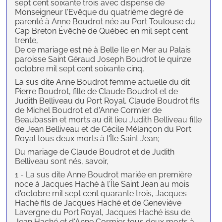
sept cent soixante trois avec dispense de
Monseigneur l'Evêque du quatrième degré de
parenté à Anne Boudrot née au Port Toulouse du
Cap Breton Évêché de Québec en mil sept cent
trente,
De ce mariage est né à Belle Ile en Mer au Palais
paroisse Saint Géraud Joseph Boudrot le quinze
octobre mil sept cent soixante cinq,
La sus dite Anne Boudrot femme actuelle du dit
Pierre Boudrot, fille de Claude Boudrot et de
Judith Belliveau du Port Royal, Claude Boudrot fils
de Michel Boudrot et d'Anne Cormier de
Beaubassin et morts au dit lieu Judith Belliveau fille
de Jean Belliveau et de Cécile Mélançon du Port
Royal tous deux morts à l'Île Saint Jean;
Du mariage de Claude Boudrot et de Judith
Belliveau sont nés, savoir,
1 - La sus dite Anne Boudrot mariée en première
noce à Jacques Haché à l'Île Saint Jean au mois
d'octobre mil sept cent quarante trois, Jacques
Haché fils de Jacques Haché et de Geneviève
Lavergne du Port Royal, Jacques Haché issu de
Jean Haché et d'Anne Cormier tous deux morts à