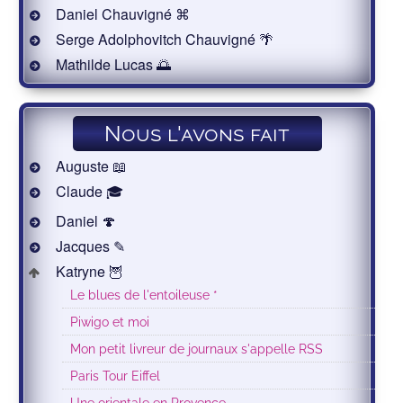
Daniel Chauvigné ⌘
Serge Adolphovitch Chauvigné 🌴
Mathilde Lucas 🌅
Nous l'avons fait
Auguste 📖
Claude 🎓
Daniel 🍄
Jacques ✎
Katryne 🦉
Le blues de l'entoileuse *
Piwigo et moi
Mon petit livreur de journaux s'appelle RSS
Paris Tour Eiffel
Une orientale en Provence