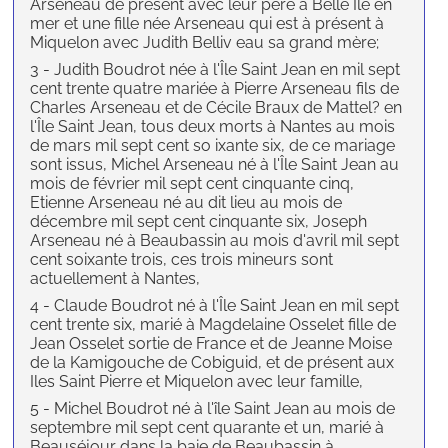
Arseneau de présent avec leur père à Belle Île en
mer et une fille née Arseneau qui est à présent à
Miquelon avec Judith Belliv eau sa grand mère;
3 - Judith Boudrot née à l'Île Saint Jean en mil sept
cent trente quatre mariée à Pierre Arseneau fils de
Charles Arseneau et de Cécile Braux de Mattel? en
l'Île Saint Jean, tous deux morts à Nantes au mois
de mars mil sept cent so ixante six, de ce mariage
sont issus, Michel Arseneau né à l'Île Saint Jean au
mois de février mil sept cent cinquante cinq,
Etienne Arseneau né au dit lieu au mois de
décembre mil sept cent cinquante six, Joseph
Arseneau né à Beaubassin au mois d'avril mil sept
cent soixante trois, ces trois mineurs sont
actuellement à Nantes,
4 - Claude Boudrot né à l'Île Saint Jean en mil sept
cent trente six, marié à Magdelaine Osselet fille de
Jean Osselet sortie de France et de Jeanne Moise
de la Kamigouche de Cobiguid, et de présent aux
Iles Saint Pierre et Miquelon avec leur famille,
5 - Michel Boudrot né à l'île Saint Jean au mois de
septembre mil sept cent quarante et un, marié à
Beauséjour dans la baie de Beaubassin à