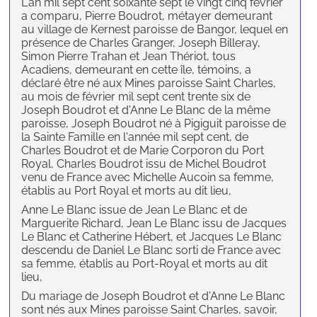
L'an mil sept cent soixante sept le vingt cinq février
a comparu, Pierre Boudrot, métayer demeurant
au village de Kernest paroisse de Bangor, lequel en
présence de Charles Granger, Joseph Billeray,
Simon Pierre Trahan et Jean Thériot, tous
Acadiens, demeurant en cette île, témoins, a
déclaré être né aux Mines paroisse Saint Charles,
au mois de février mil sept cent trente six de
Joseph Boudrot et d'Anne Le Blanc de la même
paroisse, Joseph Boudrot né à Pigiguit paroisse de
la Sainte Famille en l'année mil sept cent, de
Charles Boudrot et de Marie Corporon du Port
Royal, Charles Boudrot issu de Michel Boudrot
venu de France avec Michelle Aucoin sa femme,
établis au Port Royal et morts au dit lieu,
Anne Le Blanc issue de Jean Le Blanc et de
Marguerite Richard, Jean Le Blanc issu de Jacques
Le Blanc et Catherine Hébert, et Jacques Le Blanc
descendu de Daniel Le Blanc sorti de France avec
sa femme, établis au Port-Royal et morts au dit
lieu,
Du mariage de Joseph Boudrot et d'Anne Le Blanc
sont nés aux Mines paroisse Saint Charles, savoir,