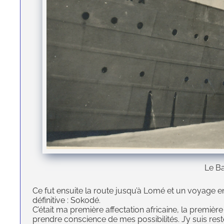
Le B
Ce fut ensuite la route jusqu’à Lomé et un voyage 
définitive : Sokodé.
C’était ma première affectation africaine, la première
prendre conscience de mes possibilités. J’y suis re