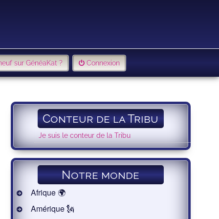
neuf sur GénéaKat ?
Connexion
Conteur de la Tribu
Je suis le conteur de la Tribu
Notre monde
Afrique 🌍
Amérique 🗽