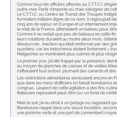
Comme tous les officiers affectés au C.T.T.C.I. d’Agen
outre-mer. Partir n’importe où mais s’éloigner de cet
Le C.T.T.I.C. ou Centre de Transit des Troupes Indigè
formation militaire digne de ce nom. Il regroupait d
cinq ans de séjour en Europe et un internement im
le midi de la France, attendaient un bateau pour êt
Comme il ne restait que peu de bateaux en cette fin d
leurs rotations duraient au moins deux mois, l’atten
désœuvrés . Inaction qui était renforcée par des gr
quartiers, car les Indochinois étaient fortement « tr
Malgaches se montraient plus calmes et plus résign
Le premier jour, j’ai été frappé par la présence, derr
au moyen de planches de caisses et de vieilles tôle
s’affairaient tout autour, plumant des canards et des 
Les restrictions alimentaires sévissaient encore en 
que dans les mess d’officiers on faisait bombance alor
congrue… L’aspect de cette agitation à des fins culi
fielleuses reposaient peut-être sur un fond de vérité
Mais le soir j’ai eu droit à un potage où nageaient
filandreuse nappé dans uns sauce brunâtre, accomp
une pomme verte et une part de camembert crayeu