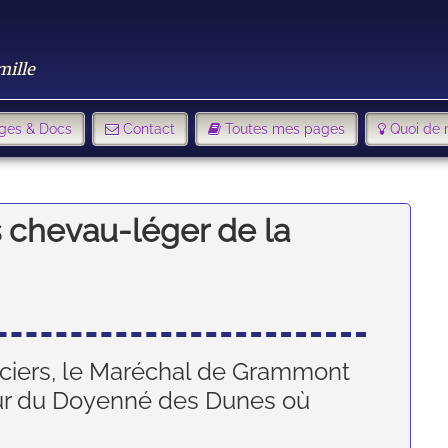
mille
ges & Docs
Contact
Toutes mes pages
Quoi de 
s chevau-léger de la
ciers, le Maréchal de Grammont
our du Doyenné des Dunes où