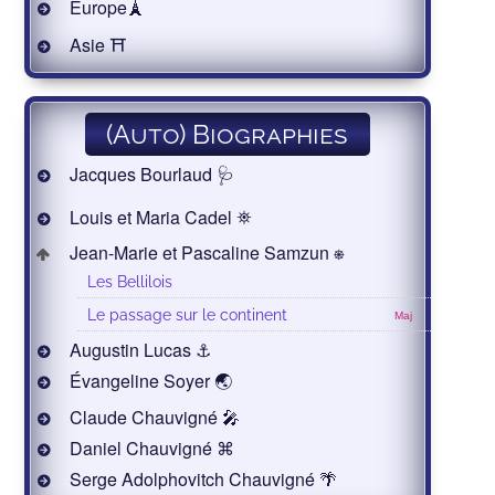
Europe🗼
Asie ⛩
(Auto) Biographies
Jacques Bourlaud 🩺
Louis et Maria Cadel ⛯
Jean-Marie et Pascaline Samzun ⎈
Les Bellilois
Le passage sur le continent
Maj
Augustin Lucas ⚓
Évangeline Soyer 🌏
Claude Chauvigné 🎤
Daniel Chauvigné ⌘
Serge Adolphovitch Chauvigné 🌴