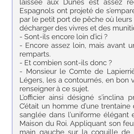
laissée aux Dunes est assez r
Espagnols ont projeté de s’emparer
par le petit port de pêche où leurs
décharger des vivres et des muniti
- Sont-ils encore loin d’ici ?
- Encore assez loin, mais avant u
remparts.
- Et combien sont-ils donc ?
- Monsieur le Comte de Lapierriè
Légers, les a contournés, en bon ve
renseigner à ce sujet.
L’officier ainsi désigné s’inclin
C’était un homme d’une trentaine d
sanglée dans l’uniforme élégant
Maison du Roi. Appliquant son feut
main gauche sur la coquille de 