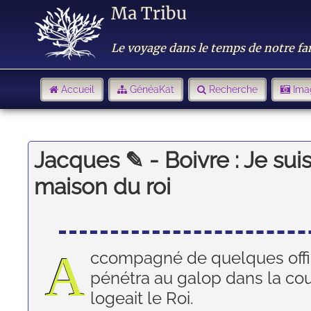
Ma Tribu
Le voyage dans le temps de notre fa
Accueil
GénéaKat
Recherche
Ima
Jacques ✎ - Boivre : Je sui
maison du roi
A
ccompagné de quelques offi
pénétra au galop dans la c
logeait le Roi.