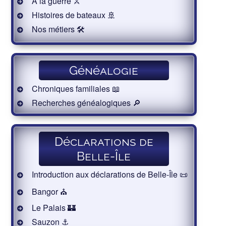
À la guerre ⚔️
Histoires de bateaux 🚢
Nos métiers 🛠
Généalogie
Chroniques familiales 📖
Recherches généalogiques 🔎
Déclarations de
Belle-Île
Introduction aux déclarations de Belle-Île 📜
Bangor ⛪️
Le Palais 🏰
Sauzon ⚓️