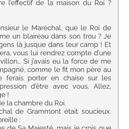
l’effectif de la maison du Roi ?
…
onsieur le Maréchal, que le Roi de
me un blaireau dans son trou ? Je
gens là jusque dans leur camp ! Et
era, vous lui rendrez compte d’une
avillon… Si j’avais eu la force de me
compagné, comme le fit mon père au
ferais porter en chaise sur les
ression d’être avec vous. Allez,
e !
 de la chambre du Roi.
échal de Grammont était soucieux.
eille :
es de Sa Majesté, mais je crois que