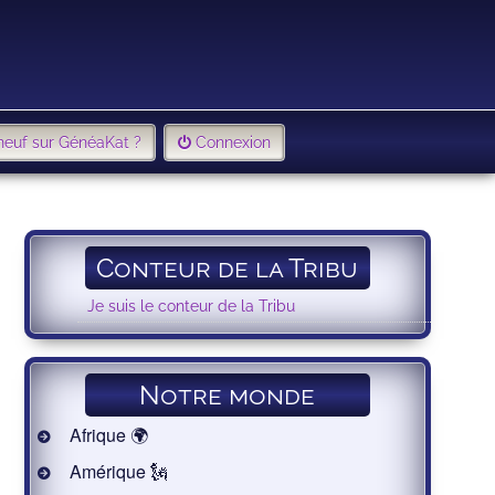
neuf sur GénéaKat ?
Connexion
Conteur de la Tribu
Je suis le conteur de la Tribu
Notre monde
Afrique 🌍
Amérique 🗽