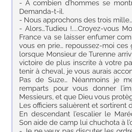
- A combien d’hommes se montre 
Demanda-t-il.
- Nous approchons des trois mille
- Alors…Tudieu !....Croyez-vous M
France va se laisser enfumer com
vous en prie… repoussez-moi ces 
lorsque Monsieur de Turenne arriv
victoire de plus inscrite à votre p
tenir à cheval, je vous aurais ac
Pas de Suze… Néanmoins je me 
remparts pour vous donner l’imp
Messieurs, et que Dieu vous protèg
Les officiers saluèrent et sortirent
En descendant l’escalier le Mar
Son aide de camp lui chuchota à l’or
- Je ne veux pas discuter les ordr