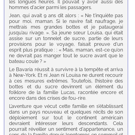
les longues heures. Il pouvait y avoir aussi des
hommes d'acier parmi les passagers.
Jean, qui avait 9 ans dit alors : « Ne t'inquiète pas
pour moi, maman. Si le navire fait naufrage, je
mettrais mes grandes bottes et je pataugerai
jusqu’au rivage. ». Sa jeune sœur Louisa, qui était
assise sur un tonnelet de sucre, partie de leurs
provisions pour le voyage, faisait preuve d'un
esprit plus pratique : : « Mais, maman, est-ce qu’on
ne devrait pas manger tout le sucre avant que le
bateau coule ? »
Le Bavaria réussit à survivre à la tempête et arriva
à New-York. Et ni Jean ni Louisa ne durent recourir
à ces mesures extrêmes. Toutefois, l’histoire des
bottes et du sucre devinrent un élément du
folklore de la famille Lucas, racontée encore et
encore dans des crises de fou-rire.
L’aventure que vécut cette famille en s’établissant
dans un pays nouveau et quelques récits de son
déploiement sur tout le continent américain
devraient intéresser leurs descendants. Cela
pourrait réveiller un sentiment d'appartenance, un
sens de la famille depuis longtemps en sommeil et