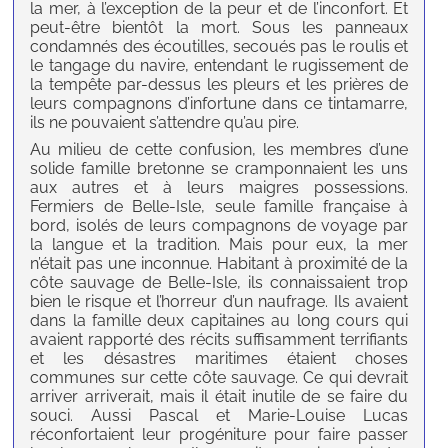
la mer, à l’exception de la peur et de l’inconfort. Et
peut-être bientôt la mort. Sous les panneaux
condamnés des écoutilles, secoués pas le roulis et
le tangage du navire, entendant le rugissement de
la tempête par-dessus les pleurs et les prières de
leurs compagnons d’infortune dans ce tintamarre,
ils ne pouvaient s’attendre qu’au pire.
Au milieu de cette confusion, les membres d’une
solide famille bretonne se cramponnaient les uns
aux autres et à leurs maigres possessions.
Fermiers de Belle-Isle, seule famille française à
bord, isolés de leurs compagnons de voyage par
la langue et la tradition. Mais pour eux, la mer
n’était pas une inconnue. Habitant à proximité de la
côte sauvage de Belle-Isle, ils connaissaient trop
bien le risque et l’horreur d’un naufrage. Ils avaient
dans la famille deux capitaines au long cours qui
avaient rapporté des récits suffisamment terrifiants
et les désastres maritimes étaient choses
communes sur cette côte sauvage. Ce qui devrait
arriver arriverait, mais il était inutile de se faire du
souci. Aussi Pascal et Marie-Louise Lucas
réconfortaient leur progéniture pour faire passer