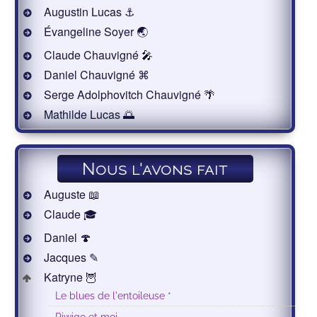
Augustin Lucas ⚓
Évangeline Soyer 🌏
Claude Chauvigné 🎤
Daniel Chauvigné ⌘
Serge Adolphovitch Chauvigné 🌴
Mathilde Lucas 🌅
Nous l'avons fait
Auguste 📖
Claude 🎓
Daniel 🍄
Jacques ✎
Katryne 🦉
Le blues de l'entoileuse *
Piwigo et moi