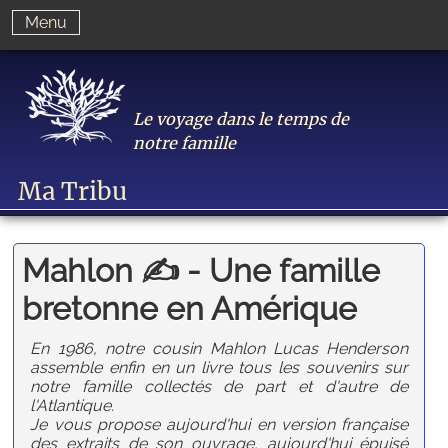
Menu
Le voyage dans le temps de
notre famille
Ma Tribu
Mahlon ✍ - Une famille
bretonne en Amérique
En 1986, notre cousin Mahlon Lucas Henderson
assemble enfin en un livre tous les souvenirs sur
notre famille collectés de part et d'autre de
l'Atlantique.
Je vous propose aujourd'hui en version française
des extraits de son ouvrage, aujourd'hui épuisé