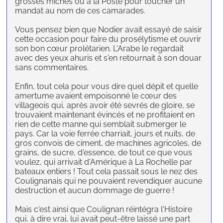
grosses miches ou à la Poste pour toucher un
mandat au nom de ces camarades.
Vous pensez bien que Nodier avait essayé de saisir
cette occasion pour faire du prosélytisme et ouvrir
son bon cœur prolétarien. L'Arabe le regardait
avec des yeux ahuris et s'en retournait à son douar
sans commentaires.
Enfin, tout cela pour vous dire quel dépit et quelle
amertume avaient empoisonné le cœur des
villageois qui, après avoir été sevrés de gloire, se
trouvaient maintenant évincés et ne profitaient en
rien de cette manne qui semblait submerger le
pays. Car la voie ferrée charriait, jours et nuits, de
gros convois de ciment, de machines agricoles, de
grains, de sucre, d'essence, de tout ce que vous
voulez, qui arrivait d'Amérique à La Rochelle par
bateaux entiers ! Tout cela passait sous le nez des
Coulignanais qui ne pouvaient revendiquer aucune
destruction et aucun dommage de guerre !
Mais c'est ainsi que Coulignan réintégra l'Histoire
qui, à dire vrai, lui avait peut-être laissé une part