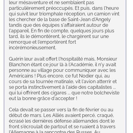
leur mésaventure et ne semblaient pas
particulièrement préoccupés. Et puis, dans l'heure
qui suivit leur triomphale réception, un camion vint
les chercher de la base de Saint-Jean d'Angely
tandis que des équipes s'affairaient autour de
l'appareil. En fin de compte, quelques jours plus
tard, ils le démontèrent, le chargèrent sur une
remorque et l'emportèrent fort
incérémonieusement.
Guérin leur avait offert l'hospitalité mais, Monsieur
Blanchon étant ce jour là à l'Académie, il n'y avait
personne au village pour communiquer avec les
Américains ! Plus encore, ce fut Nodier qui, au
cours de sa tournée matinale, vit l'avion atterrir et
se porta instinctivement à l'aide des capitalistes ...
qui lui offrirent des cigares ... que notre bolcheviste
eut la bonne grâce d'accepter !
Cela devait se passer vers la fin de février ou au
début de mars. Les Alliés avaient percé, craqué,
écrasé les dernières défense allemandes dont le
front s'écroulait de partout et se ruaient à travers
l'Allemagne à la rencontre des Russes. Au