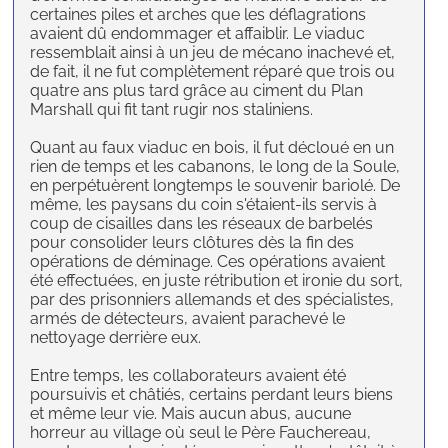
certaines piles et arches que les déflagrations
avaient dû endommager et affaiblir. Le viaduc
ressemblait ainsi à un jeu de mécano inachevé et,
de fait, il ne fut complètement réparé que trois ou
quatre ans plus tard grâce au ciment du Plan
Marshall qui fit tant rugir nos staliniens.
Quant au faux viaduc en bois, il fut décloué en un
rien de temps et les cabanons, le long de la Soule,
en perpétuèrent longtemps le souvenir bariolé. De
même, les paysans du coin s'étaient-ils servis à
coup de cisailles dans les réseaux de barbelés
pour consolider leurs clôtures dès la fin des
opérations de déminage. Ces opérations avaient
été effectuées, en juste rétribution et ironie du sort,
par des prisonniers allemands et des spécialistes,
armés de détecteurs, avaient parachevé le
nettoyage derrière eux.
Entre temps, les collaborateurs avaient été
poursuivis et châtiés, certains perdant leurs biens
et même leur vie. Mais aucun abus, aucune
horreur au village où seul le Père Fauchereau,