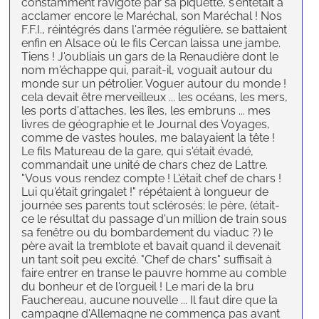
constamment ravigoté par sa piquette, s'entêtait à
acclamer encore le Maréchal, son Maréchal ! Nos
F.F.I., réintégrés dans l'armée régulière, se battaient
enfin en Alsace où le fils Cercan laissa une jambe.
Tiens ! J'oubliais un gars de la Renaudière dont le
nom m'échappe qui, parait-il, voguait autour du
monde sur un pétrolier. Voguer autour du monde !
cela devait être merveilleux ... les océans, les mers,
les ports d'attaches, les îles, les embruns ... mes
livres de géographie et le Journal des Voyages,
comme de vastes houles, me balayaient la tête !
Le fils Matureau de la gare, qui s'était évadé,
commandait une unité de chars chez de Lattre.
"Vous vous rendez compte ! L'était chef de chars !
Lui qu'était gringalet !" répétaient à longueur de
journée ses parents tout sclérosés; le père, (était-
ce le résultat du passage d'un million de train sous
sa fenêtre ou du bombardement du viaduc ?) le
père avait la tremblote et bavait quand il devenait
un tant soit peu excité. "Chef de chars" suffisait à
faire entrer en transe le pauvre homme au comble
du bonheur et de l'orgueil ! Le mari de la bru
Fauchereau, aucune nouvelle ... Il faut dire que la
campagne d'Allemagne ne commença pas avant