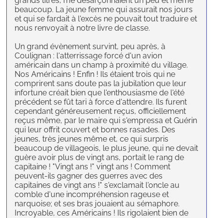
grands titres, me désarçonnaient un peu et même
beaucoup. La jeune femme qui assurait nos jours
et qui se fardait à l'excès ne pouvait tout traduire et
nous renvoyait à notre livre de classe.
Un grand évènement survint, peu après, à
Coulignan : l'atterrissage forcé d'un avion
américain dans un champ à proximité du village.
Nos Américains ! Enfin ! Ils étaient trois qui ne
comprirent sans doute pas la jubilation que leur
infortune créait bien que l'enthousiasme de l'été
précédent se fût tari à force d'attendre. Ils furent
cependant généreusement reçus, officiellement
reçus même, par le maire qui s'empressa et Guérin
qui leur offrit couvert et bonnes rasades. Des
jeunes, très jeunes même et, ce qui surpris
beaucoup de villageois, le plus jeune, qui ne devait
guère avoir plus de vingt ans, portait le rang de
capitaine ! "Vingt ans !" vingt ans ! Comment
peuvent-ils gagner des guerres avec des
capitaines de vingt ans !" s'exclamait l'oncle au
comble d'une incompréhension rageuse et
narquoise; et ses bras jouaient au sémaphore.
Incroyable, ces Américains ! Ils rigolaient bien de