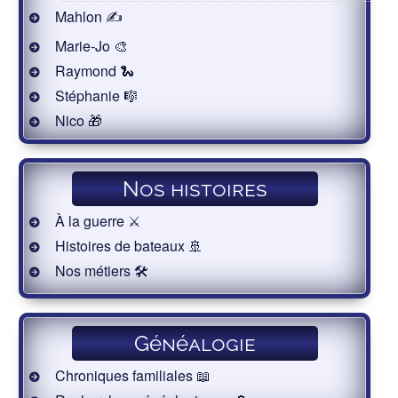
Mahlon ✍
Marie-Jo 🎨
Raymond 🐍
Stéphanie 🎼
Nico 🎁
Nos histoires
À la guerre ⚔️
Histoires de bateaux 🚢
Nos métiers 🛠
Généalogie
Chroniques familiales 📖