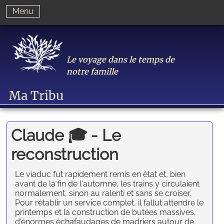
Menu
Le voyage dans le temps de
notre famille
Ma Tribu
Claude 🎓 - Le
reconstruction
Le viaduc fut rapidement remis en état et, bien
avant de la fin de l'automne, les trains y circulaient
normalement, sinon au ralenti et sans se croiser.
Pour rétablir un service complet, il fallut attendre le
printemps et la construction de butées massives,
d'énormes échafaudages de madriers autour de