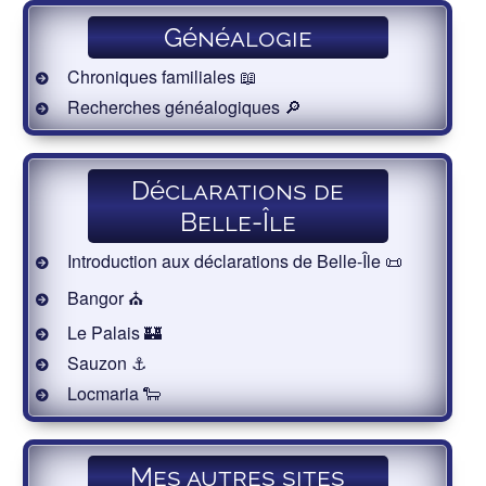
Généalogie
Chroniques familiales 📖
Recherches généalogiques 🔎
Déclarations de
Belle-Île
Introduction aux déclarations de Belle-Île 📜
Bangor ⛪️
Le Palais 🏰
Sauzon ⚓️
Locmaria 🐑
Mes autres sites