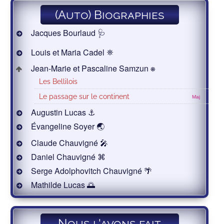
(Auto) Biographies
Jacques Bourlaud 🩺
Louis et Maria Cadel ⛯
Jean-Marie et Pascaline Samzun ⎈
Les Bellilois
Le passage sur le continent
Maj
Augustin Lucas ⚓
Évangeline Soyer 🌏
Claude Chauvigné 🎤
Daniel Chauvigné ⌘
Serge Adolphovitch Chauvigné 🌴
Mathilde Lucas 🌅
Nous l'avons fait