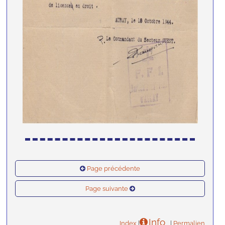
Page précédente
Page suivante
Info
Index
|
|
Permalien