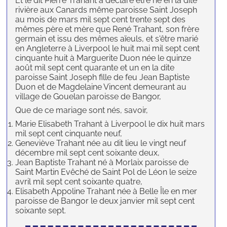
Et le dit Pierre Trahant a déclaré être né en la dite
rivière aux Canards même paroisse Saint Joseph
au mois de mars mil sept cent trente sept des
mêmes père et mère que René Trahant, son frère
germain et issu des mêmes aïeuls, et s'être marié
en Angleterre à Liverpool le huit mai mil sept cent
cinquante huit à Marguerite Duon née le quinze
août mil sept cent quarante et un en la dite
paroisse Saint Joseph fille de feu Jean Baptiste
Duon et de Magdelaine Vincent demeurant au
village de Gouelan paroisse de Bangor,
Que de ce mariage sont nés, savoir,
Marie Elisabeth Trahant à Liverpool le dix huit mars
mil sept cent cinquante neuf,
Geneviève Trahant née au dit lieu le vingt neuf
décembre mil sept cent soixante deux,
Jean Baptiste Trahant né à Morlaix paroisse de
Saint Martin Evêché de Saint Pol de Léon le seize
avril mil sept cent soixante quatre,
Elisabeth Appoline Trahant née à Belle Île en mer
paroisse de Bangor le deux janvier mil sept cent
soixante sept.