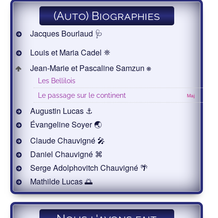
(Auto) Biographies
Jacques Bourlaud 🩺
Louis et Maria Cadel ⛯
Jean-Marie et Pascaline Samzun ⎈
Les Bellilois
Le passage sur le continent
Maj
Augustin Lucas ⚓
Évangeline Soyer 🌏
Claude Chauvigné 🎤
Daniel Chauvigné ⌘
Serge Adolphovitch Chauvigné 🌴
Mathilde Lucas 🌅