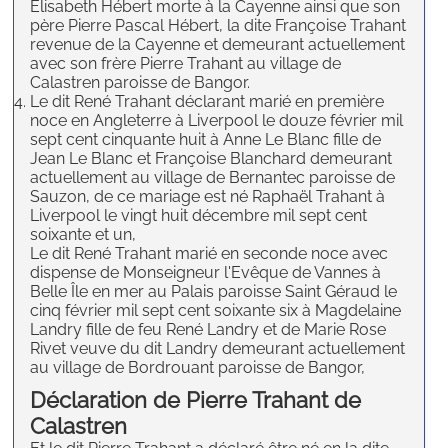
Elisabeth Hébert morte à la Cayenne ainsi que son
père Pierre Pascal Hébert, la dite Françoise Trahant
revenue de la Cayenne et demeurant actuellement
avec son frère Pierre Trahant au village de
Calastren paroisse de Bangor.
Le dit René Trahant déclarant marié en première
noce en Angleterre à Liverpool le douze février mil
sept cent cinquante huit à Anne Le Blanc fille de
Jean Le Blanc et Françoise Blanchard demeurant
actuellement au village de Bernantec paroisse de
Sauzon, de ce mariage est né Raphaël Trahant à
Liverpool le vingt huit décembre mil sept cent
soixante et un,
Le dit René Trahant marié en seconde noce avec
dispense de Monseigneur l'Evêque de Vannes à
Belle Île en mer au Palais paroisse Saint Géraud le
cinq février mil sept cent soixante six à Magdelaine
Landry fille de feu René Landry et de Marie Rose
Rivet veuve du dit Landry demeurant actuellement
au village de Bordrouant paroisse de Bangor,
Déclaration de Pierre Trahant de
Calastren