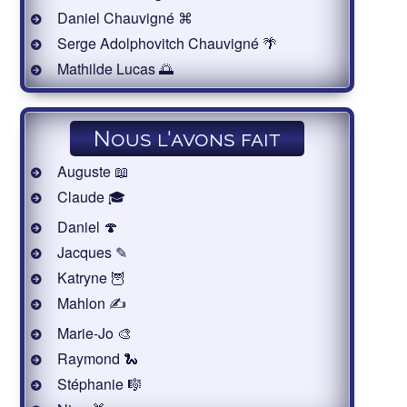
Daniel Chauvigné ⌘
Serge Adolphovitch Chauvigné 🌴
Mathilde Lucas 🌅
Nous l'avons fait
Auguste 📖
Claude 🎓
Daniel 🍄
Jacques ✎
Katryne 🦉
Mahlon ✍
Marie-Jo 🎨
Raymond 🐍
Stéphanie 🎼