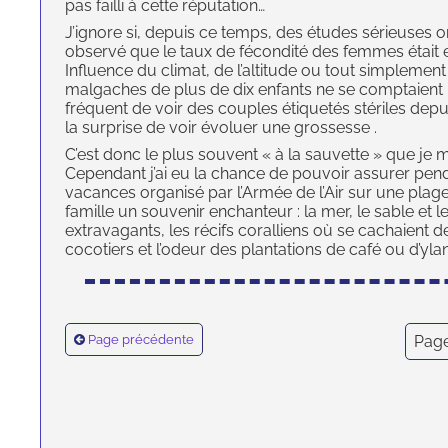
pas failli à cette réputation…
J’ignore si, depuis ce temps, des études sérieuses o
observé que le taux de fécondité des femmes était 
Influence du climat, de l’altitude ou tout simplemen
malgaches de plus de dix enfants ne se comptaient 
fréquent de voir des couples étiquetés stériles depu
la surprise de voir évoluer une grossesse .
C’est donc le plus souvent « à la sauvette » que j
Cependant j’ai eu la chance de pouvoir assurer pen
vacances organisé par l’Armée de l’Air sur une plage 
famille un souvenir enchanteur : la mer, le sable et le
extravagants, les récifs coralliens où se cachaient 
cocotiers et l’odeur des plantations de café ou d’yla
Page précédente
Page