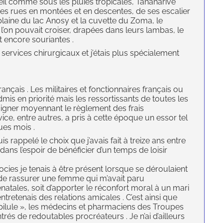
eil comme sous les pluies tropicales, Tananarive
es rues en montées et en descentes, de ses escalier
 plaine du lac Anosy et la cuvette du Zoma, le
l’on pouvait croiser, drapées dans leurs lambas, le
t encore souriantes .
s services chirurgicaux et j’étais plus spécialement
français . Les militaires et fonctionnaires français ou
mis en priorité mais les ressortissants de toutes les
 soigner moyennant le règlement des frais
ervice, entre autres, a pris à cette époque un essor tel
ues mois .
 rappelé le choix que j’avais fait à treize ans entre
dans l’espoir de bénéficier d’un temps de loisir
ocies je tenais à être présent lorsque se déroulaient
t de rassurer une femme qui m’avait paru
natales, soit d’apporter le réconfort moral à un mari
ntretenais des relations amicales . C’est ainsi que
a pilule », les médecins et pharmaciens des Troupes
és de redoutables procréateurs . Je n’ai d’ailleurs