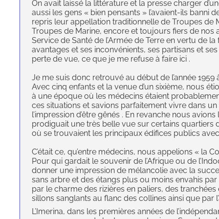
On avait laissé la littérature et la presse charger d’u
aussi les gens « bien pensants » l’avaient-ils banni 
repris leur appellation traditionnelle de Troupes d
Troupes de Marine, encore et toujours fiers de nos
Service de Santé de l’Armée de Terre en vertu de la 
avantages et ses inconvénients, ses partisans et ses
perte de vue, ce que je me refuse à faire ici .
Je me suis donc retrouvé au début de l’année 1959 
Avec cinq enfants et la venue d’un sixième, nous étio
à une époque où les médecins étaient probablement 
ces situations et savions parfaitement vivre dans u
l’impression d’être gênés . En revanche nous avions l
prodiguait une très belle vue sur certains quartiers de
où se trouvaient les principaux édifices publics avec
C’était ce, qu’entre médecins, nous appelions « la C
Pour qui gardait le souvenir de l’Afrique ou de l’In
donner une impression de mélancolie avec la succe
sans arbre et des étangs plus ou moins envahis par 
par le charme des rizières en paliers, des tranchées
sillons sanglants au flanc des collines ainsi que par l’
L’Imerina, dans les premières années de l’indépenda