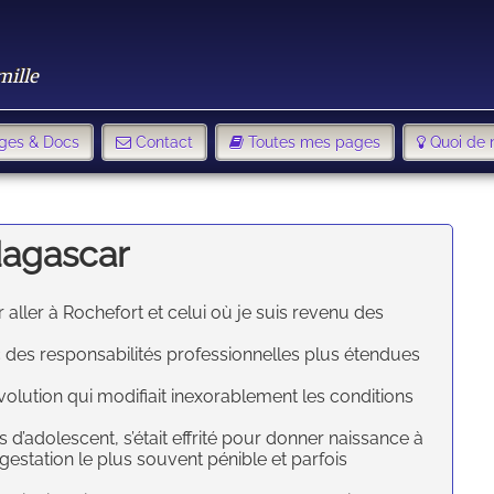
mille
ges & Docs
Contact
Toutes mes pages
Quoi de 
dagascar
aller à Rochefort et celui où je suis revenu des
 des responsabilités professionnelles plus étendues
olution qui modifiait inexorablement les conditions
s d’adolescent, s’était effrité pour donner naissance à
estation le plus souvent pénible et parfois