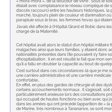
« mora-mora », de la douceur de vivre . Sous le sol
étalait avec complaisance le réseau compliqué de s
d’accès raccourci entre les hauteurs historiques, la
marché, toujours plein de couleur et d’animation où 
parapluie sous le bras, les femmes hovas qui étaien
J’avais été affecté à l’Hôpital Girard et Robic dans le
chargé de la Maternité .
Cet hôpital avait alors le statut d’un hôpital militaire 
malgaches ainsi que leurs familles, y étaient donc ad
nationalités présentes dans l’île pouvaient s’y faire
d’hospitalisation . Il en est résulté le fait que mon s
qu’il a fallu en doubler la capacité au bout de quelq
C’est surtout dans ces circonstances-là que je me suis
une carrière administrative et une carrière médicale 
confortable…
En effet, en plus des gardes de chirurgie et des dyst
certains accouchements normaux . Il s’agissait, soi
particulièrement anxieuse lors des consultations pré
qui occupait de hautes fonctions ou bien avec qui j’e
dans les années qui ont précédé l’apparition de « l
de Marine, très nombreux à Tananarive, se sont montr