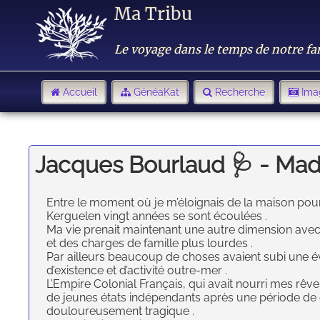
Ma Tribu
Le voyage dans le temps de notre fa
Accueil
GénéaKat
Recherche
Ima
Jacques Bourlaud 🩺 - Ma
Entre le moment où je m’éloignais de la maison pour 
Kerguelen vingt années se sont écoulées .
Ma vie prenait maintenant une autre dimension avec
et des charges de famille plus lourdes .
Par ailleurs beaucoup de choses avaient subi une év
d’existence et d’activité outre-mer .
L’Empire Colonial Français, qui avait nourri mes rêve
de jeunes états indépendants après une période de g
douloureusement tragique .