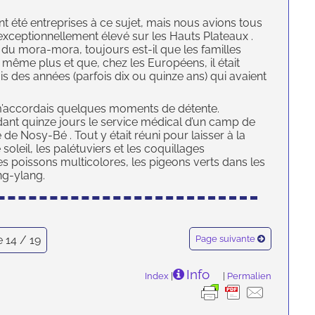
nt été entreprises à ce sujet, mais nous avions tous
exceptionnellement élevé sur les Hauts Plateaux .
t du mora-mora, toujours est-il que les familles
même plus et que, chez les Européens, il était
is des années (parfois dix ou quinze ans) qui avaient
e m’accordais quelques moments de détente.
dant quinze jours le service médical d’un camp de
de Nosy-Bé . Tout y était réuni pour laisser à la
 soleil, les palétuviers et les coquillages
des poissons multicolores, les pigeons verts dans les
ng-ylang.
 14 / 19
Page suivante
Info
Index
|
|
Permalien