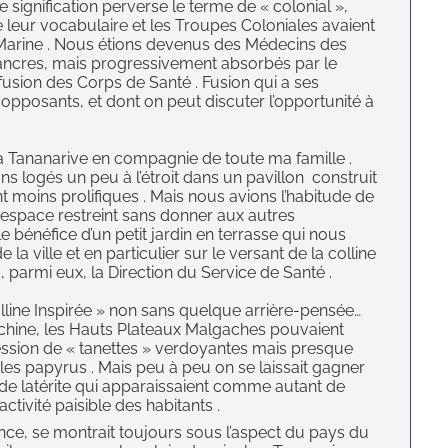
ne signification perverse le terme de « colonial »,
de leur vocabulaire et les Troupes Coloniales avaient
e Marine . Nous étions devenus des Médecins des
 ancres, mais progressivement absorbés par le
fusion des Corps de Santé . Fusion qui a ses
 opposants, et dont on peut discuter l’opportunité à
à Tananarive en compagnie de toute ma famille .
ns logés un peu à l’étroit dans un pavillon construit
moins prolifiques . Mais nous avions l’habitude de
n espace restreint sans donner aux autres
e bénéfice d’un petit jardin en terrasse qui nous
 la ville et en particulier sur le versant de la colline
, parmi eux, la Direction du Service de Santé .
olline Inspirée » non sans quelque arrière-pensée…
dochine, les Hauts Plateaux Malgaches pouvaient
ssion de « tanettes » verdoyantes mais presque
les papyrus . Mais peu à peu on se laissait gagner
 de latérite qui apparaissaient comme autant de
activité paisible des habitants .
nce, se montrait toujours sous l’aspect du pays du