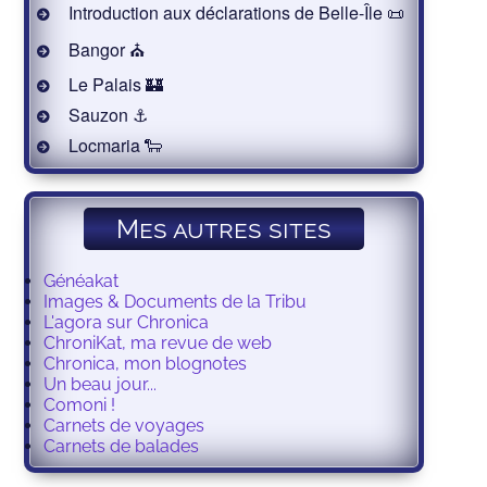
Introduction aux déclarations de Belle-Île 📜
Bangor ⛪️
Le Palais 🏰
Sauzon ⚓️
Locmaria 🐑
Mes autres sites
Généakat
Images & Documents de la Tribu
L'agora sur Chronica
ChroniKat, ma revue de web
Chronica, mon blognotes
Un beau jour...
Comoni !
Carnets de voyages
Carnets de balades