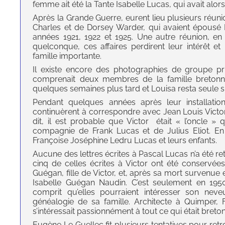
femme ait été la Tante Isabelle Lucas, qui avait alor
Après la Grande Guerre, eurent lieu plusieurs réunio
Charles et de Dorsey Warder, qui avaient épousé 
années 1921, 1922 et 1925. Une autre réunion, en
quelconque, ces affaires perdirent leur intérêt 
famille importante.
Il existe encore des photographies de groupe p
comprenait deux membres de la famille bretonne 
quelques semaines plus tard et Louisa resta seule s
Pendant quelques années après leur installatio
continuèrent à correspondre avec Jean Louis Victo
dit, il est probable que Victor était « l’oncle » 
compagnie de Frank Lucas et de Julius Eliot. En
Françoise Joséphine Ledru Lucas et leurs enfants.
Aucune des lettres écrites à Pascal Lucas n’a été re
cinq de celles écrites à Victor ont été conservée
Guégan, fille de Victor, et, après sa mort survenue e
Isabelle Guégan Naudin. C’est seulement en 1950,
comprit qu’elles pourraient intéresser son neve
généalogie de sa famille. Architecte à Quimper, F
s’intéressait passionnément à tout ce qui était breton,
Eugène Le Guellec fit plusieurs tentatives pour retr