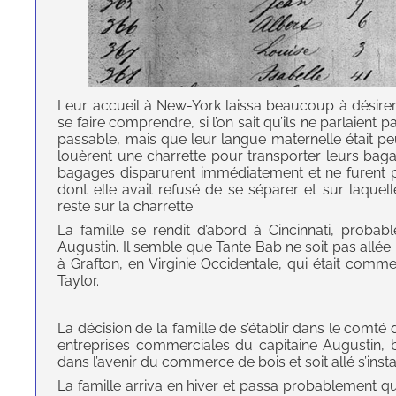
Leur accueil à New-York laissa beaucoup à désirer. 
se faire comprendre, si l’on sait qu’ils ne parlaient p
passable, mais que leur langue maternelle était peut
louèrent une charrette pour transporter leurs baga
bagages disparurent immédiatement et ne furent p
dont elle avait refusé de se séparer et sur laquell
reste sur la charrette
La famille se rendit d’abord à Cincinnati, probab
Augustin. Il semble que Tante Bab ne soit pas allée p
à Grafton, en Virginie Occidentale, qui était comm
Taylor.
La décision de la famille de s’établir dans le comté
entreprises commerciales du capitaine Augustin, 
dans l’avenir du commerce de bois et soit allé s’instal
La famille arriva en hiver et passa probablement 