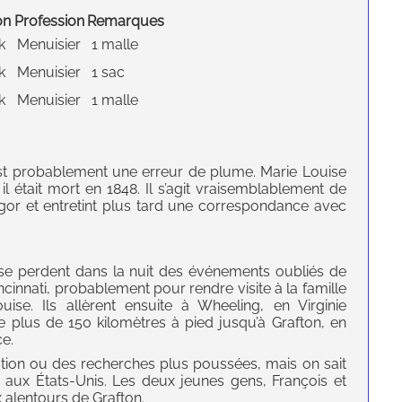
on
Profession
Remarques
k
Menuisier
1 malle
k
Menuisier
1 sac
k
Menuisier
1 malle
 est probablement une erreur de plume. Marie Louise
il était mort en 1848. Il s’agit vraisemblablement de
angor et entretint plus tard une correspondance avec
 se perdent dans la nuit des événements oubliés de
Cincinnati, probablement pour rendre visite à la famille
ise. Ils allèrent ensuite à Wheeling, en Virginie
e plus de 150 kilomètres à pied jusqu’à Grafton, en
ce.
ination ou des recherches plus poussées, mais on sait
is aux États-Unis. Les deux jeunes gens, François et
ux alentours de Grafton.