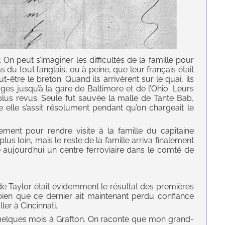
On peut s’imaginer les difficultés de la famille pour
as du tout l’anglais, ou à peine, que leur français était
-être le breton. Quand ils arrivèrent sur le quai, ils
ges jusqu’à la gare de Baltimore et de l’Ohio. Leurs
lus revus. Seule fut sauvée la malle de Tante Bab,
e elle s’assit résolument pendant qu’on chargeait le
lement pour rendre visite à la famille du capitaine
lus loin, mais le reste de la famille arriva finalement
e aujourd’hui un centre ferroviaire dans le comté de
 de Taylor était évidemment le résultat des premières
bien que ce dernier ait maintenant perdu confiance
ler à Cincinnati.
quelques mois à Grafton. On raconte que mon grand-