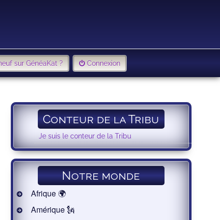
neuf sur GénéaKat ?
Connexion
Conteur de la Tribu
Je suis le conteur de la Tribu
Notre monde
Afrique 🌍
Amérique 🗽