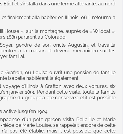
Eliot et s’installa dans une ferme attenante, au nord
.
 finalement alla habiter en Illinois, où il retourna à
ll House », sur la montagne, auprès de « Wildcat ».
ers 1889 partirent au Colorado.
 Soyer, gendre de son oncle Augustin, et travailla
rentrer à la maison et devenir mécanicien sur les
er familial.
a à Grafron, où Louisa ouvrit une pension de famille
nte Isabelle habitèrent là également.
d voyage d’Illinois à Grafton avec deux voitures, six
en janvier 1891. Pendant cette visite, toute la famille
graphie du groupe a été conservée et il est possible
 active jusqu’en 1904.
agnée d’un petit garçon visita Belle-Île et Marie
te-nièce de Marie Louise, se rappelait encore de cette
 n’a pas été établie, mais il est possible que cette