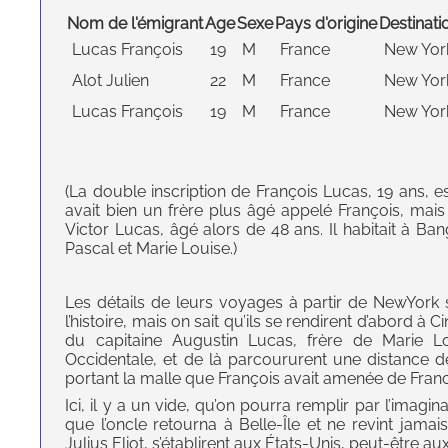
Nom de l'émigrant
Age
Sexe
Pays d'origine
Destinati
Lucas François
19
M
France
New Yor
Alot Julien
22
M
France
New Yor
Lucas François
19
M
France
New Yor
(La double inscription de François Lucas, 19 ans,
avait bien un frère plus âgé appelé François, mais 
Victor Lucas, âgé alors de 48 ans. Il habitait à B
Pascal et Marie Louise.)
Les détails de leurs voyages à partir de NewYork
l’histoire, mais on sait qu’ils se rendirent d’abord à 
du capitaine Augustin Lucas, frère de Marie Lou
Occidentale, et de là parcoururent une distance d
portant la malle que François avait amenée de Fran
Ici, il y a un vide, qu’on pourra remplir par l’imag
que l’oncle retourna à Belle-Île et ne revint jama
Julius Eliot, s’établirent aux États-Unis, peut-être a