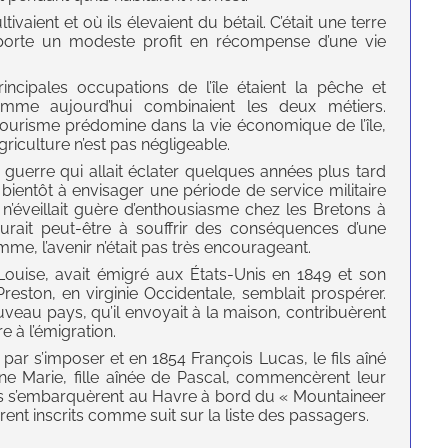
ivaient et où ils élevaient du bétail. C’était une terre
pporte un modeste profit en récompense d’une vie
principales occupations de l’île étaient la pêche et
comme aujourd’hui combinaient les deux métiers.
 tourisme prédomine dans la vie économique de l’île,
griculture n’est pas négligeable.
guerre qui allait éclater quelques années plus tard
 bientôt à envisager une période de service militaire
 n’éveillait guère d’enthousiasme chez les Bretons à
 aurait peut-être à souffrir des conséquences d’une
e, l’avenir n’était pas très encourageant.
Louise, avait émigré aux États-Unis en 1849 et son
reston, en virginie Occidentale, semblait prospérer.
veau pays, qu’il envoyait à la maison, contribuèrent
 à l’émigration.
t par s’imposer et en 1854 François Lucas, le fils aîné
’Anne Marie, fille aînée de Pascal, commencèrent leur
Ils s’embarquèrent au Havre à bord du « Mountaineer
rent inscrits comme suit sur la liste des passagers.