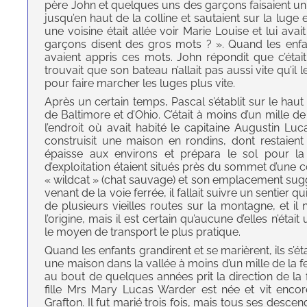
père John et quelques uns des garçons faisaient un j
jusqu’en haut de la colline et sautaient sur la luge
une voisine était allée voir Marie Louise et lui 
garçons disent des gros mots ? ». Quand les enfa
avaient appris ces mots. John répondit que c’était
trouvait que son bateau n’allait pas aussi vite qu’il le 
pour faire marcher les luges plus vite.
Après un certain temps, Pascal s’établit sur le haut
de Baltimore et d’Ohio. C’était à moins d’un mille d
l’endroit où avait habité le capitaine Augustin Lucas
construisit une maison en rondins, dont restaient
épaisse aux environs et prépara le sol pour la 
d’exploitation étaient situés près du sommet d’une 
« wildcat » (chat sauvage) et son emplacement sugg
venant de la voie ferrée, il fallait suivre un sentier q
de plusieurs vieilles routes sur la montagne, et il n
l’origine, mais il est certain qu’aucune d’elles n’éta
le moyen de transport le plus pratique.
Quand les enfants grandirent et se marièrent, ils s’ét
une maison dans la vallée à moins d’un mille de la f
au bout de quelques années prit la direction de l
fille Mrs Mary Lucas Warder est née et vit enco
Grafton. Il fut marié trois fois, mais tous ses desc