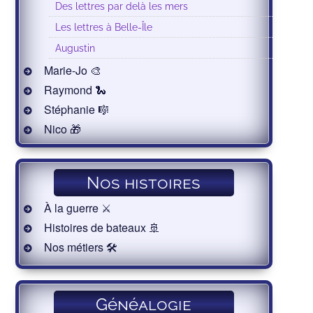
Des lettres par delà les mers
Les lettres à Belle-Île
Augustin
Marie-Jo 🎨
Raymond 🐍
Stéphanie 🎼
Nico 🎁
Nos histoires
À la guerre ⚔️
Histoires de bateaux 🚢
Nos métiers 🛠
Généalogie