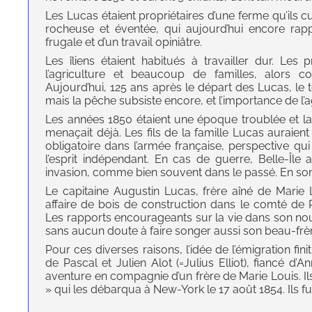
Les Lucas étaient propriétaires d’une ferme qu’ils cult
rocheuse et éventée, qui aujourd’hui encore ra
frugale et d’un travail opiniâtre.
Les îliens étaient habitués à travailler dur. Les 
l’agriculture et beaucoup de familles, alors 
Aujourd’hui, 125 ans après le départ des Lucas, le
mais la pêche subsiste encore, et l’importance de l’a
Les années 1850 étaient une époque troublée et la 
menaçait déjà. Les fils de la famille Lucas auraient
obligatoire dans l’armée française, perspective qui
l’esprit indépendant. En cas de guerre, Belle-Île
invasion, comme bien souvent dans le passé. En somm
Le capitaine Augustin Lucas, frère aîné de Marie 
affaire de bois de construction dans le comté de P
Les rapports encourageants sur la vie dans son nou
sans aucun doute à faire songer aussi son beau-frère
Pour ces diverses raisons, l’idée de l’émigration fini
de Pascal et Julien Alot (=Julius Elliot), fiancé d
aventure en compagnie d’un frère de Marie Louis. 
» qui les débarqua à New-York le 17 août 1854. Ils fu