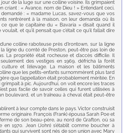
our de la luge sur une colline voisine. Ils grimpaient
 en criant : « Avance, nom de Dieu ! » Entendant ceci,
avait demandé : « madame Lucas, savez-vous que vos
nts rentrèrent à la maison, on leur demanda où ils
 ce que le capitaine du « Bavaria » disait quand il
voulait, et qu’il pensait que c’était ce qu’il fallait dire
 d’une colline raboteuse près d’Irontown, sur la ligne
e la ligne du comté de Preston, peut-être pas loin de
. La propriété était rocheuse et d’accès difficile. Il
 seulement des vestiges en 1969, défricha la forêt
culture et l’élevage. La maison et les bâtiments
colline que les petits-enfants surnommèrent plus tard
ère que l’appellation était probablement méritée. En
ui grimpait à pic. Aujourd’hui, on voit encore les traces
’est pas facile de savoir celles qui furent utilisées à
it un boulevard, et un traîneau à cheval était peut-être
ablirent à leur compte dans le pays. Victor construisit
erme originaire. François (Frank) épousa Sarah Poe et
a ferme de son beau-père, au nord de Grafton, où sa
re en 1970. Jean (John) s’établit comme boucher à
endants qui survivent sont nés de son union avec Mary