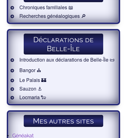
Chroniques familiales 📖
Recherches généalogiques 🔎
Déclarations de
Belle-Île
Introduction aux déclarations de Belle-Île 📜
Bangor ⛪️
Le Palais 🏰
Sauzon ⚓️
Locmaria 🐑
Mes autres sites
Généakat