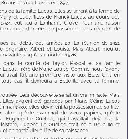
s 80 ans et vécut jusqu’en 1897.
ns de la famille Lucas. Elles se tinrent à la ferme de
Mary et Lucy, filles de Franck Lucas, au cours des
 1924, eut lieu à Lanham's Grove. Pour une raison
et beaucoup d'années se passèrent sans réunion de
rises au début des années 20. La réunion de 1921
originaire, Albert et Louisa. Mais Albert mourut
urvivante jusqu’à sa mort en 1926.
n dans le comté de Taylor, Pascal et sa famille
r Lucas, frère de Marie Louise. Comme nous l’avons
qui avait fait une première visite aux États-Unis en
 tous cas, il demeura à Belle-Île avec sa femme,
trouvée. Leur découverte serait un vrai miracle. Mais
s. Elles avaient été gardées par Marie Céline Lucas
n mai 1930, elles devinrent la possession de sa fille,
 alors qu’elle examinait de vieux papiers, qu’elle
u, Eugène Le Guellec, qui travaillait déjà sur la
inistère, Eugène Le Guellec était né à Belle-Île et
 et en particulier à l’île de sa naissance.
ouver trace de la famille des émigrants par les voies