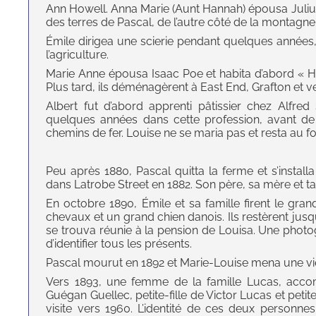
Ann Howell. Anna Marie (Aunt Hannah) épousa Julius 
des terres de Pascal, de l’autre côté de la montagne
Émile dirigea une scierie pendant quelques années, et
l’agriculture.
Marie Anne épousa Isaac Poe et habita d’abord « Hi
Plus tard, ils déménagèrent à East End, Grafton et v
Albert fut d’abord apprenti pâtissier chez Alfred
quelques années dans cette profession, avant de 
chemins de fer. Louise ne se maria pas et resta au foy
Peu après 1880, Pascal quitta la ferme et s’install
dans Latrobe Street en 1882. Son père, sa mère et ta
En octobre 1890, Émile et sa famille firent le gran
chevaux et un grand chien danois. Ils restèrent jusqu’
se trouva réunie à la pension de Louisa. Une photo
d’identifier tous les présents.
Pascal mourut en 1892 et Marie-Louise mena une vie
Vers 1893, une femme de la famille Lucas, accomp
Guégan Guellec, petite-fille de Victor Lucas et peti
visite vers 1960. L’identité de ces deux personnes