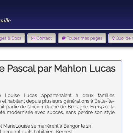
mille
ges & Docs
Contact
Toutes mes pages
Quoi de 
e Pascal par Mahlon Lucas
Louise Lucas appartenaient à deux familles
t habitant depuis plusieurs générations à Belle-Île-
it partie de l’ancien duché de Bretagne. En 1970, la
 été modernisée avec succès, sans perdre son style
et MarieLouise se marièrent à Bangor le 29
pendant qu’ils habitaient Kernest.