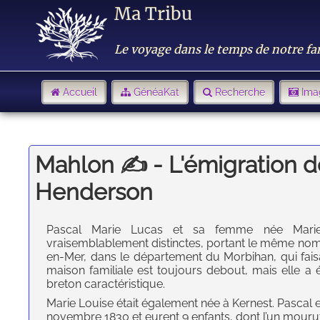
Ma Tribu
Le voyage dans le temps de notre fa
Accueil
GénéaKat
Recherche
Ima
Mahlon ✍ - L'émigration d
Henderson
Pascal Marie Lucas et sa femme née Marie 
vraisemblablement distinctes, portant le même nom e
en-Mer, dans le département du Morbihan, qui faisa
maison familiale est toujours debout, mais elle a
breton caractéristique.
Marie Louise était également née à Kernest. Pascal 
novembre 1830 et eurent 9 enfants, dont l’un mourut 