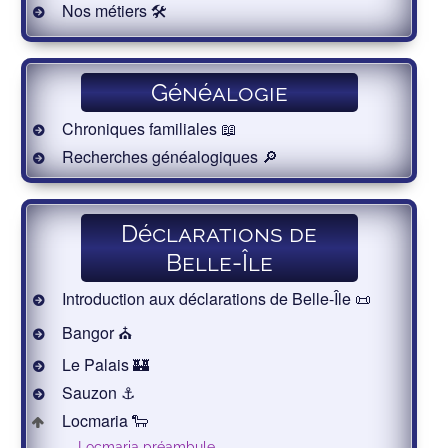
Nos métiers 🛠
Généalogie
Chroniques familiales 📖
Recherches généalogiques 🔎
Déclarations de
Belle-Île
Introduction aux déclarations de Belle-Île 📜
Bangor ⛪️
Le Palais 🏰
Sauzon ⚓️
Locmaria 🐑
Locmaria préambule