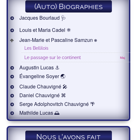
(Auto) Biographies
Jacques Bourlaud 🩺
Louis et Maria Cadel ⛯
Jean-Marie et Pascaline Samzun ⎈
Les Bellilois
Le passage sur le continent
Maj
Augustin Lucas ⚓
Évangeline Soyer 🌏
Claude Chauvigné 🎤
Daniel Chauvigné ⌘
Serge Adolphovitch Chauvigné 🌴
Mathilde Lucas 🌅
Nous l'avons fait