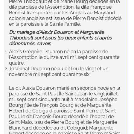
Pierre Thibodault et de Marie Bourg décédés en la
dite paroisse de l'Assomption, la dite Françoise
Benoist transportée par les Anglais au Maryland
colonie anglaise est issue de Pierre Benoist décédé
en la paroisse e la Sainte Famille,
Du mariage d'Alexis Douaron et Marguerite
Thibodault sont issus les deux enfants ci après
dénommés, savoir,
Alexis Grégoire Douaron né en la paroisse de
l'Assomption le quinze avril mil sept cent quarante
quatre,
Joséphat Douaron né au dit lieu le vingt et un
novembre mil sept cent quarante six,
Le dit Alexis Douaron marié en seconde noce en la
paroisse de Saint Paul Île Saint Jean le vingt juillet
mil sept cent cinquante huit à Madelaine Josèphe
Bourg fille de François Bourg et de Marguerite
Hébert de Cobiguid paroisse Saint Pierre et Saint
Paul, le dit François Bourg décédé à l'hôpital de
Saint Malo, issu de Pierre Bourg et de Marguerite
Blanchard décédée au dit Cobiguid; Marguerite
Hébert décédée en la paroisse Saint Pierre et Saint