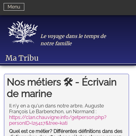
Menu
Le voyage dans le temps de
notre famille
Ma Tribu
Nos métiers 🛠 - Écrivain
de marine
Il n'y en a qu'un dans notre arbre, Auguste
François Le Barbenchon, un Normand :
https://clan.chauvigne.info/getperson.php?
personID=I25417&tree=kati
Quel est ce métier? Différentes définitions dans des