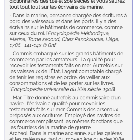
dictionnaires des 18e et 20e siècles et vous saurez
tout tout tout sur les écrivains de marine.
- Dans la marine, personne chargée des écritures à
bord des vaisseaux et dans les ports. Il y a des
écrivains sur le bâtiments de commerce, comme
sur ceux du roi. [
Encyclopédie Méthodique,
Marine, Tome second, Chez Panckoucke, Liège,
1786, 141-142 © Bnf
]
- Commis embarqué sur les grands bâtiments de
commerce par les armateurs. Il a qualité pour
recevoir les testaments faits en mer. Autrefois sur
les vaisseaux de l'État, l'agent comptable chargé
de tenir les registres en ordre, de veiller aux
consommations et de les porter sur les livres.
[
Encyclopédie universelle du XXe siècle, 1908
]
- Mar. Titre donné autrefois au commissaire d'un
navire : l'écrivain a qualité pour rcevoir les
testaments faits sur mer. Commis des arsenaux
préposés aux écritures. Employé des navires de
commerce remplissant les mêmes fonctions que
les fourriers de la marine de guerre.
Archeol. Dans la marine ancienne, sur les galères
et les galéasses, tant du moyen âge que des XVIe