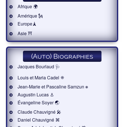
Afrique 🌍
Amérique 🗽
Europe🗼
Asie ⛩
(Auto) Biographies
Jacques Bourlaud 🩺
Louis et Maria Cadel ⛯
Jean-Marie et Pascaline Samzun ⎈
Augustin Lucas ⚓
Évangeline Soyer 🌏
Claude Chauvigné 🎤
Daniel Chauvigné ⌘