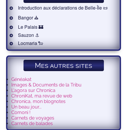
Introduction aux déclarations de Belle-Île 📜
Bangor ⛪️
Le Palais 🏰
Sauzon ⚓️
Locmaria 🐑
Mes autres sites
Généakat
Images & Documents de la Tribu
L'agora sur Chronica
ChroniKat, ma revue de web
Chronica, mon blognotes
Un beau jour...
Comoni !
Carnets de voyages
Carnets de balades