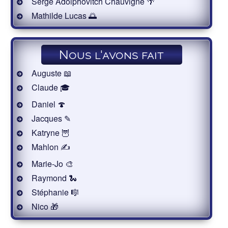
Serge Adolphovitch Chauvigné 🌴
Mathilde Lucas 🌅
Nous l'avons fait
Auguste 📖
Claude 🎓
Daniel 🍄
Jacques ✎
Katryne 🦉
Mahlon ✍
Marie-Jo 🎨
Raymond 🐍
Stéphanie 🎼
Nico 🎁