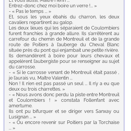
Et vous aussi, Maître Henri ...
Entrez-donc chez moi boire un verre !... »
- « Pas le temps ... »
Et, sous les yeux ébahis du charron, les deux
cavaliers repartirent au galop.
Les deux lieues qui les séparaient de Coulombiers
furent franchies à grande allure. Ils s’arrêtèrent au
carrefour du chemin de Montreuil et de la grande
route de Poitiers à l’auberge du Cheval Blanc
située près du pont qui enjambait une petite rivière.
Ils demandèrent à boire pour leurs chevaux et
appelèrent l’aubergiste pour se renseigner au sujet
du carrosse.
- « Si le carrosse venant de Montreuil était passé ,
je l’aurais vu, Maître Valentin ...
Non ! Il n’en est pas passé un seul ... Il n’y a eu que
deux ou trois charrettes. »
- « Nous avons donc perdu la piste entre Montreuil
et Coulombiers ! » constata Follenfant avec
amertume.
Ils ont pu bifurquer et se diriger vers Sanxay ou
Lusignan ... »
- « Ou encore revenir sur Poitiers par la Torchaise
... »