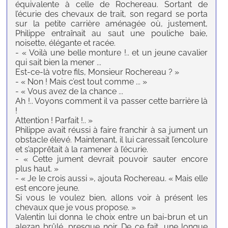
équivalente à celle de Rochereau. Sortant de
l’écurie des chevaux de trait, son regard se porta
sur la petite carrière aménagée où, justement,
Philippe entraînait au saut une pouliche baie,
noisette, élégante et racée.
- « Voilà une belle monture !.. et un jeune cavalier
qui sait bien la mener ...
Est-ce-là votre fils, Monsieur Rochereau ? »
- « Non ! Mais c’est tout comme ... »
- « Vous avez de la chance ...
Ah !.. Voyons comment il va passer cette barrière là
!
Attention ! Parfait !.. »
Philippe avait réussi à faire franchir à sa jument un
obstacle élevé. Maintenant, il lui caressait l’encolure
et s’apprêtait à la ramener à l’écurie.
- « Cette jument devrait pouvoir sauter encore
plus haut. »
- « Je le crois aussi », ajouta Rochereau. « Mais elle
est encore jeune.
Si vous le voulez bien, allons voir à présent les
chevaux que je vous propose. »
Valentin lui donna le choix entre un bai-brun et un
alezan brûlé, presque noir. De ce fait, une longue