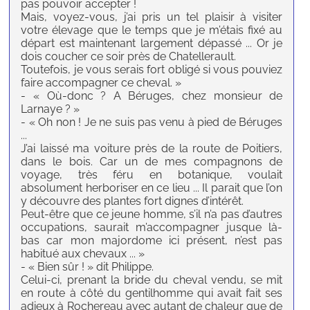
pas pouvoir accepter !
Mais, voyez-vous, j’ai pris un tel plaisir à visiter
votre élevage que le temps que je m’étais fixé au
départ est maintenant largement dépassé ... Or je
dois coucher ce soir près de Chatellerault.
Toutefois, je vous serais fort obligé si vous pouviez
faire accompagner ce cheval. »
- « Où-donc ? A Béruges, chez monsieur de
Larnaye ? »
- « Oh non ! Je ne suis pas venu à pied de Béruges
...
J’ai laissé ma voiture près de la route de Poitiers,
dans le bois. Car un de mes compagnons de
voyage, très féru en botanique, voulait
absolument herboriser en ce lieu ... Il parait que l’on
y découvre des plantes fort dignes d’intérêt.
Peut-être que ce jeune homme, s’il n’a pas d’autres
occupations, saurait m’accompagner jusque là-
bas car mon majordome ici présent, n’est pas
habitué aux chevaux ... »
- « Bien sûr ! » dit Philippe.
Celui-ci, prenant la bride du cheval vendu, se mit
en route à côté du gentilhomme qui avait fait ses
adieux à Rochereau avec autant de chaleur que de