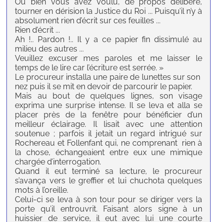
Ou bien vous avez voulu, de propos délibéré,
tourner en dérision la Justice du Roi ... Puisqu’il n’y à
absolument rien d’écrit sur ces feuilles ...
Rien d’écrit ...
Ah !.. Pardon !.. Il y a ce papier fin dissimulé au
milieu des autres ...
Veuillez excuser mes paroles et me laisser le
temps de le lire car l’écriture est serrée. »
Le procureur installa une paire de lunettes sur son
nez puis il se mit en devoir de parcourir le papier.
Mais au bout de quelques lignes, son visage
exprima une surprise intense. Il se leva et alla se
placer près de la fenêtre pour bénéficier d’un
meilleur éclairage. Il lisait avec une attention
soutenue ; parfois il jetait un regard intrigué sur
Rochereau et Follenfant qui, ne comprenant rien à
la chose, échangeaient entre eux une mimique
chargée d’interrogation.
Quand il eut terminé sa lecture, le procureur
s’avança vers le greffier et lui chuchota quelques
mots à l’oreille.
Celui-ci se leva à son tour pour se diriger vers la
porte qu’il entrouvrit. Faisant alors signe à un
huissier de service, il eut avec lui une courte