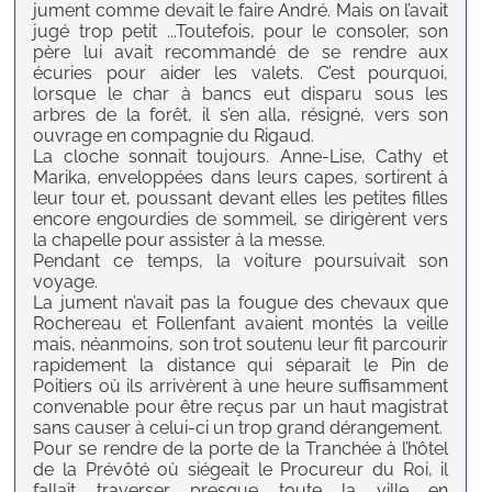
jument comme devait le faire André. Mais on l’avait
jugé trop petit ...Toutefois, pour le consoler, son
père lui avait recommandé de se rendre aux
écuries pour aider les valets. C’est pourquoi,
lorsque le char à bancs eut disparu sous les
arbres de la forêt, il s’en alla, résigné, vers son
ouvrage en compagnie du Rigaud.
La cloche sonnait toujours. Anne-Lise, Cathy et
Marika, enveloppées dans leurs capes, sortirent à
leur tour et, poussant devant elles les petites filles
encore engourdies de sommeil, se dirigèrent vers
la chapelle pour assister à la messe.
Pendant ce temps, la voiture poursuivait son
voyage.
La jument n’avait pas la fougue des chevaux que
Rochereau et Follenfant avaient montés la veille
mais, néanmoins, son trot soutenu leur fit parcourir
rapidement la distance qui séparait le Pin de
Poitiers où ils arrivèrent à une heure suffisamment
convenable pour être reçus par un haut magistrat
sans causer à celui-ci un trop grand dérangement.
Pour se rendre de la porte de la Tranchée à l’hôtel
de la Prévôté où siégeait le Procureur du Roi, il
fallait traverser presque toute la ville en