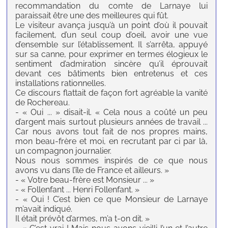
recommandation du comte de Larnaye lui
paraissait être une des meilleures qui fût.
Le visiteur avança jusqu’à un point d’où il pouvait
facilement, d’un seul coup d’oeil, avoir une vue
d’ensemble sur l’établissement. Il s’arrêta, appuyé
sur sa canne, pour exprimer en termes élogieux le
sentiment d’admiration sincère qu’il éprouvait
devant ces bâtiments bien entretenus et ces
installations rationnelles.
Ce discours flattait de façon fort agréable la vanité
de Rochereau.
- « Oui ... » disait-il. « Cela nous a coûté un peu
d’argent mais surtout plusieurs années de travail ...
Car nous avons tout fait de nos propres mains,
mon beau-frère et moi, en recrutant par ci par là,
un compagnon journalier.
Nous nous sommes inspirés de ce que nous
avons vu dans l’île de France et ailleurs. »
- « Votre beau-frère est Monsieur ... »
- « Follenfant ... Henri Follenfant. »
- « Oui ! C’est bien ce que Monsieur de Larnaye
m’avait indiqué.
Il était prévôt d’armes, m’a t-on dit. »