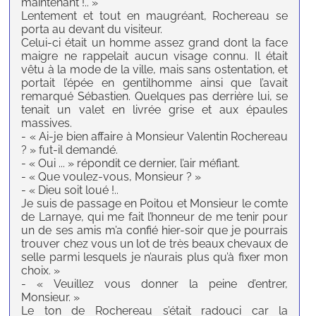
maintenant !.. »
Lentement et tout en maugréant, Rochereau se
porta au devant du visiteur.
Celui-ci était un homme assez grand dont la face
maigre ne rappelait aucun visage connu. Il était
vêtu à la mode de la ville, mais sans ostentation, et
portait l’épée en gentilhomme ainsi que l’avait
remarqué Sébastien. Quelques pas derrière lui, se
tenait un valet en livrée grise et aux épaules
massives.
- « Ai-je bien affaire à Monsieur Valentin Rochereau
? » fut-il demandé.
- « Oui ... » répondit ce dernier, l’air méfiant.
- « Que voulez-vous, Monsieur ? »
- « Dieu soit loué !..
Je suis de passage en Poitou et Monsieur le comte
de Larnaye, qui me fait l’honneur de me tenir pour
un de ses amis m’a confié hier-soir que je pourrais
trouver chez vous un lot de très beaux chevaux de
selle parmi lesquels je n’aurais plus qu’à fixer mon
choix. »
- « Veuillez vous donner la peine d’entrer,
Monsieur. »
Le ton de Rochereau s’était radouci car la