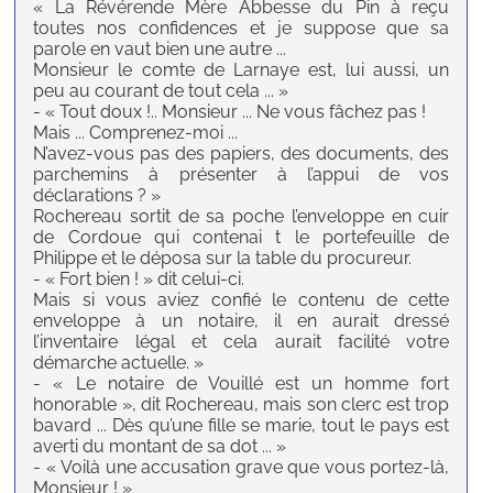
« La Révérende Mère Abbesse du Pin à reçu
toutes nos confidences et je suppose que sa
parole en vaut bien une autre ...
Monsieur le comte de Larnaye est, lui aussi, un
peu au courant de tout cela ... »
- « Tout doux !.. Monsieur ... Ne vous fâchez pas !
Mais ... Comprenez-moi ...
N’avez-vous pas des papiers, des documents, des
parchemins à présenter à l’appui de vos
déclarations ? »
Rochereau sortit de sa poche l’enveloppe en cuir
de Cordoue qui contenai t le portefeuille de
Philippe et le déposa sur la table du procureur.
- « Fort bien ! » dit celui-ci.
Mais si vous aviez confié le contenu de cette
enveloppe à un notaire, il en aurait dressé
l’inventaire légal et cela aurait facilité votre
démarche actuelle. »
- « Le notaire de Vouillé est un homme fort
honorable », dit Rochereau, mais son clerc est trop
bavard ... Dès qu’une fille se marie, tout le pays est
averti du montant de sa dot ... »
- « Voilà une accusation grave que vous portez-là,
Monsieur ! »