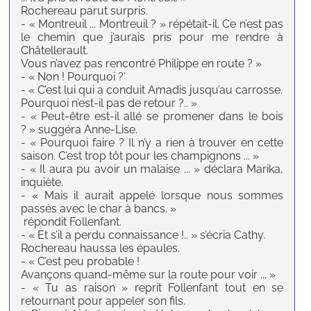
Rochereau parut surpris.
- « Montreuil ... Montreuil ? » répétait-il. Ce n’est pas
le chemin que j’aurais pris pour me rendre à
Châtellerault.
Vous n’avez pas rencontré Philippe en route ? »
- « Non ! Pourquoi ?’
- « C’est lui qui a conduit Amadis jusqu’au carrosse.
Pourquoi n’est-il pas de retour ?.. »
- « Peut-être est-il allé se promener dans le bois
? » suggéra Anne-Lise.
- « Pourquoi faire ? Il n’y a rien à trouver en cette
saison. C’est trop tôt pour les champignons ... »
- « Il aura pu avoir un malaise ... » déclara Marika,
inquiète.
- « Mais il aurait appelé lorsque nous sommes
passés avec le char à bancs. »
répondit Follenfant.
- « Et s’il a perdu connaissance !.. » s’écria Cathy.
Rochereau haussa les épaules.
- « C’est peu probable !
Avançons quand-même sur la route pour voir ... »
- « Tu as raison » reprit Follenfant tout en se
retournant pour appeler son fils.