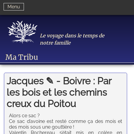
Menu
Le voyage dans le temps de
notre famille
Ma Tribu
Jacques ✎ - Boivre : Par
les bois et les chemins
creux du Poitou
A
lors ce sac ?
Ce sac d’avoine est resté comme ça des mois et
des mois sous une gouttière !
Valentin Rochereau s’était mis en colère en