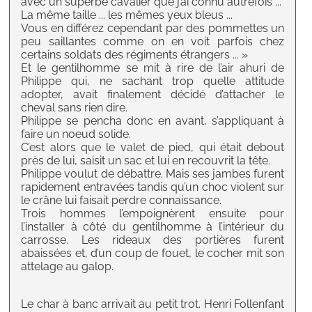
avec un superbe cavalier que j’ai connu autrefois ...
La même taille ... les mêmes yeux bleus ...
Vous en différez cependant par des pommettes un
peu saillantes comme on en voit parfois chez
certains soldats des régiments étrangers ... »
Et le gentilhomme se mit à rire de l’air ahuri de
Philippe qui, ne sachant trop quelle attitude
adopter, avait finalement décidé d’attacher le
cheval sans rien dire.
Philippe se pencha donc en avant, s’appliquant à
faire un noeud solide.
C’est alors que le valet de pied, qui était debout
près de lui, saisit un sac et lui en recouvrit la tête.
Philippe voulut de débattre. Mais ses jambes furent
rapidement entravées tandis qu’un choc violent sur
le crâne lui faisait perdre connaissance.
Trois hommes l’empoignèrent ensuite pour
l’installer à côté du gentilhomme à l’intérieur du
carrosse. Les rideaux des portières furent
abaissées et, d’un coup de fouet, le cocher mit son
attelage au galop.
L
e char à banc arrivait au petit trot. Henri Follenfant