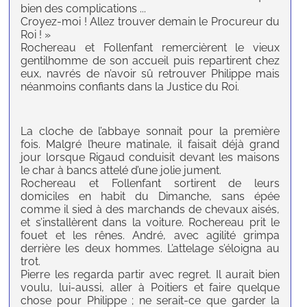
bien des complications ...
Croyez-moi ! Allez trouver demain le Procureur du
Roi ! »
Rochereau et Follenfant remercièrent le vieux
gentilhomme de son accueil puis repartirent chez
eux, navrés de n’avoir sû retrouver Philippe mais
néanmoins confiants dans la Justice du Roi.
L
a cloche de l’abbaye sonnait pour la première
fois. Malgré l’heure matinale, il faisait déjà grand
jour lorsque Rigaud conduisit devant les maisons
le char à bancs attelé d’une jolie jument.
Rochereau et Follenfant sortirent de leurs
domiciles en habit du Dimanche, sans épée
comme il sied à des marchands de chevaux aisés,
et s’installèrent dans la voiture. Rochereau prit le
fouet et les rênes. André, avec agilité grimpa
derrière les deux hommes. L’attelage s’éloigna au
trot.
Pierre les regarda partir avec regret. Il aurait bien
voulu, lui-aussi, aller à Poitiers et faire quelque
chose pour Philippe ; ne serait-ce que garder la