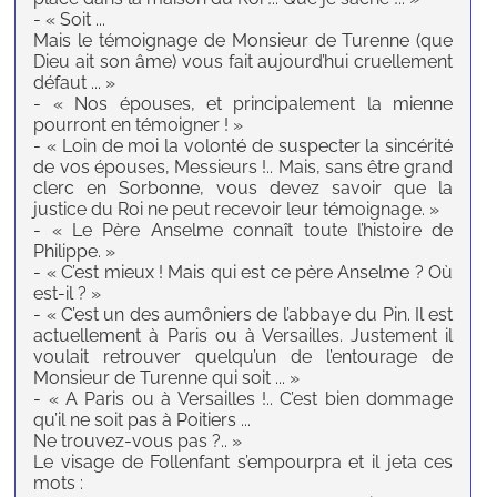
- « Soit ...
Mais le témoignage de Monsieur de Turenne (que
Dieu ait son âme) vous fait aujourd’hui cruellement
défaut ... »
- « Nos épouses, et principalement la mienne
pourront en témoigner ! »
- « Loin de moi la volonté de suspecter la sincérité
de vos épouses, Messieurs !.. Mais, sans être grand
clerc en Sorbonne, vous devez savoir que la
justice du Roi ne peut recevoir leur témoignage. »
- « Le Père Anselme connaît toute l’histoire de
Philippe. »
- « C’est mieux ! Mais qui est ce père Anselme ? Où
est-il ? »
- « C’est un des aumôniers de l’abbaye du Pin. Il est
actuellement à Paris ou à Versailles. Justement il
voulait retrouver quelqu’un de l’entourage de
Monsieur de Turenne qui soit ... »
- « A Paris ou à Versailles !.. C’est bien dommage
qu’il ne soit pas à Poitiers ...
Ne trouvez-vous pas ?.. »
Le visage de Follenfant s’empourpra et il jeta ces
mots :