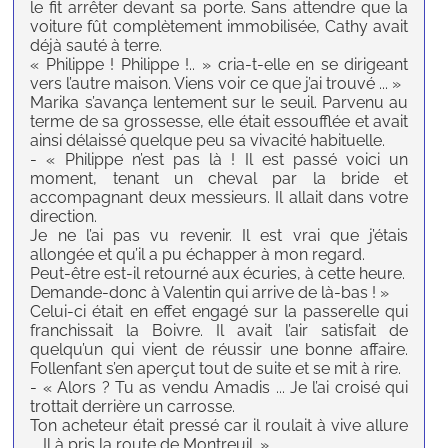
le fit arrêter devant sa porte. Sans attendre que la
voiture fût complètement immobilisée, Cathy avait
déjà sauté à terre.
« Philippe ! Philippe !.. » cria-t-elle en se dirigeant
vers l’autre maison. Viens voir ce que j’ai trouvé ... »
Marika s’avança lentement sur le seuil. Parvenu au
terme de sa grossesse, elle était essoufflée et avait
ainsi délaissé quelque peu sa vivacité habituelle.
- « Philippe n’est pas là ! Il est passé voici un
moment, tenant un cheval par la bride et
accompagnant deux messieurs. Il allait dans votre
direction.
Je ne l’ai pas vu revenir. Il est vrai que j’étais
allongée et qu’il a pu échapper à mon regard.
Peut-être est-il retourné aux écuries, à cette heure.
Demande-donc à Valentin qui arrive de là-bas ! »
Celui-ci était en effet engagé sur la passerelle qui
franchissait la Boivre. Il avait l’air satisfait de
quelqu’un qui vient de réussir une bonne affaire.
Follenfant s’en aperçut tout de suite et se mit à rire.
- « Alors ? Tu as vendu Amadis ... Je l’ai croisé qui
trottait derrière un carrosse.
Ton acheteur était pressé car il roulait à vive allure
... Il à pris la route de Montreuil. »