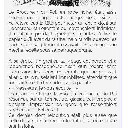
Le Procureur du Roi, en robe noire, était assis
derrière une longue table chargée de dossiers. Il
ne releva pas la tête pour jeter un coup d’œil sur
Rochereau et Follenfant qui s’avançaient, intimidés.
Il continua pendant quelques minutes à lire le
papier qu’il avait dans une main tandis qu’avec les
barbes de sa plume il essayait de ramener une
mèche rebelle sous sa perruque brune.
A sa droite, un greffier, au visage couperosé et à
l’apparence besogneuse fixait d’un regard sans
expression les deux requérants qui, ne pouvant
aller plus loin, s’étaient immobilisés, attendant que
l’on daigne enfin leur adresser la parole.
- « Messieurs, je vous écoute ... »
Rompant le silence, la voix du Procureur du Roi
résonnait sur un ton neutre, glacial, peu propice à
dissiper l’impression de gêne que ressentaient
Rochereau et Follenfant.
Ce dernier, dont l’élocution était plus aisée que
celle de son beau-frère, entreprit de raconter toute
leur histoire.