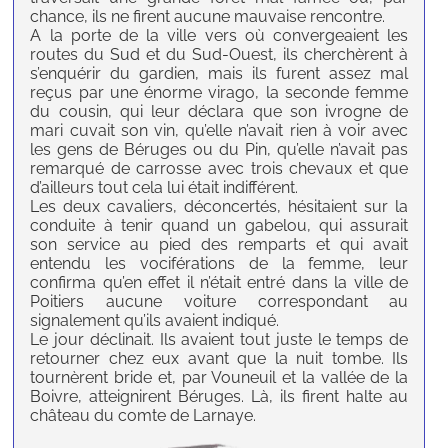
chance, ils ne firent aucune mauvaise rencontre.
A la porte de la ville vers où convergeaient les
routes du Sud et du Sud-Ouest, ils cherchèrent à
s’enquérir du gardien, mais ils furent assez mal
reçus par une énorme virago, la seconde femme
du cousin, qui leur déclara que son ivrogne de
mari cuvait son vin, qu’elle n’avait rien à voir avec
les gens de Béruges ou du Pin, qu’elle n’avait pas
remarqué de carrosse avec trois chevaux et que
d’ailleurs tout cela lui était indifférent.
Les deux cavaliers, déconcertés, hésitaient sur la
conduite à tenir quand un gabelou, qui assurait
son service au pied des remparts et qui avait
entendu les vociférations de la femme, leur
confirma qu’en effet il n’était entré dans la ville de
Poitiers aucune voiture correspondant au
signalement qu’ils avaient indiqué.
Le jour déclinait. Ils avaient tout juste le temps de
retourner chez eux avant que la nuit tombe. Ils
tournèrent bride et, par Vouneuil et la vallée de la
Boivre, atteignirent Béruges. Là, ils firent halte au
château du comte de Larnaye.