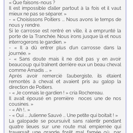
« Que faisons-nous ?
Il est impossible d’aller partout à la fois et il vaut
mieux ne pas se séparer. »
- « Choisissons Poitiers ... Nous avons le temps de
nous y rendre.
Si le carrosse est rentré en ville, il a emprunté la
porte de la Tranchée. Nous irons jusque là et nous
interrogerons le gardien. »
- « Il a dû entrer plus d’un carrosse dans la
journée. »
- « Sans doute mais il ne doit pas y en avoir
beaucoup qui traînent derrière eux un beau cheval
comme Amadis ... »
Après avoir remercié l’aubergiste, ils étaient
remontés à cheval et avaient pris au galop la
direction de Poitiers.
- « Je connais le gardien ! » cria Rochereau.
Il avait épousé en première noces une de nos
cousines. »
- « Ah !.. »
- « Oui ... Julienne Sauvé ... Une petite qui boitait ! »
La galopade se poursuivit sans ralentir pendant
quatre lieues sur une route mal empierrée qui
traversait une grande forêt mal famée où, par