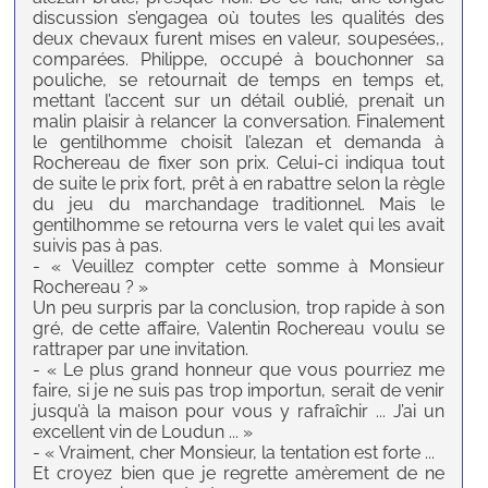
discussion s’engagea où toutes les qualités des
deux chevaux furent mises en valeur, soupesées,,
comparées. Philippe, occupé à bouchonner sa
pouliche, se retournait de temps en temps et,
mettant l’accent sur un détail oublié, prenait un
malin plaisir à relancer la conversation. Finalement
le gentilhomme choisit l’alezan et demanda à
Rochereau de fixer son prix. Celui-ci indiqua tout
de suite le prix fort, prêt à en rabattre selon la règle
du jeu du marchandage traditionnel. Mais le
gentilhomme se retourna vers le valet qui les avait
suivis pas à pas.
- « Veuillez compter cette somme à Monsieur
Rochereau ? »
Un peu surpris par la conclusion, trop rapide à son
gré, de cette affaire, Valentin Rochereau voulu se
rattraper par une invitation.
- « Le plus grand honneur que vous pourriez me
faire, si je ne suis pas trop importun, serait de venir
jusqu’à la maison pour vous y rafraîchir ... J’ai un
excellent vin de Loudun ... »
- « Vraiment, cher Monsieur, la tentation est forte ...
Et croyez bien que je regrette amèrement de ne