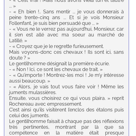
- « C’est vrai ! Mais nous avons vieilli l’un et l’autre
... »
- « Eh bien !.. Sans mentir ... je vous donnerais à
peine trente-cinq ans ... Et si je vois Monsieur
Follenfant, je suis bien persuadé que ... »
- « Vous ne le verrez pas aujourd’hui, Monsieur, car
il s’en est allé avec ma soeur au marché de
Latillé. »
- « Croyez que je le regrette furieusement.
Mais voyons-donc ces chevaux ! Ils sont ici, sans
doute ? »
Le gentilhomme désignait la première écurie.
- « Non ! Ici, ce sont les chevaux de trait. »
- « Qu’importe ! Montrez-les moi ! Je m’y intéresse
aussi beaucoup. »
- « Alors, je vais tout vous faire voir ! Même les
juments mulassières.
Ensuite, vous choisirez ce qui vous plaira. » reprit
Rochereau avec empressement.
C’est ainsi qu’ils visitèrent l’enclos des étalons puis
celui des juments.
Le gentilhomme faisait à chaque pas des réflexions
très pertinentes, montrant par là que sa
compétence en la matière était presque