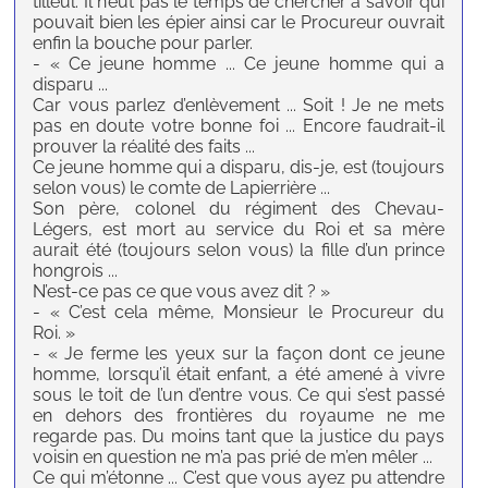
tilleul. Il n’eut pas le temps de chercher à savoir qui
pouvait bien les épier ainsi car le Procureur ouvrait
enfin la bouche pour parler.
- « Ce jeune homme ... Ce jeune homme qui a
disparu ...
Car vous parlez d’enlèvement ... Soit ! Je ne mets
pas en doute votre bonne foi ... Encore faudrait-il
prouver la réalité des faits ...
Ce jeune homme qui a disparu, dis-je, est (toujours
selon vous) le comte de Lapierrière ...
Son père, colonel du régiment des Chevau-
Légers, est mort au service du Roi et sa mère
aurait été (toujours selon vous) la fille d’un prince
hongrois ...
N’est-ce pas ce que vous avez dit ? »
- « C’est cela même, Monsieur le Procureur du
Roi. »
- « Je ferme les yeux sur la façon dont ce jeune
homme, lorsqu’il était enfant, a été amené à vivre
sous le toit de l’un d’entre vous. Ce qui s’est passé
en dehors des frontières du royaume ne me
regarde pas. Du moins tant que la justice du pays
voisin en question ne m’a pas prié de m’en mêler ...
Ce qui m’étonne ... C’est que vous ayez pu attendre