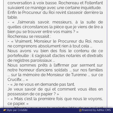
conversation à voix basse. Rochereau et Follenfant
suivaient ce manège avec une certaine inquiétude.
Enfin le Procureur du Roi revint s’asseoir derrière la
table.
- « J’aimerais savoir, messieurs, à la suite de
quelles circonstances la pièce que je viens de lire a
bien pu se trouver entre vos mains ? »
Rochereau se ressaisit :
- « Vraiment, Monsieur le Procureur du Roi, nous
ne comprenons absolument rien à tout cela ...
Nous avons vu bien des fois le contenu de ce
portefeuille : il s’agissait d’actes notariés et d’extraits
de registres paroissiaux ...
Nous sommes prêts à l’affirmer par serment sur
notre honneur d’anciens soldats ... sur nos familles
... sur la mémoire de Monsieur de Turenne ... sur ce
Crucifix ... »
- « Je ne vous en demande pas tant.
Je veux savoir de qui et comment vous êtes en
possession de ce papier ? »
- « Mais c’est la première fois que nous le voyons,
ce papier. »
- « N’avez-vous pas la moindre idée de ce qui est
Style par
CréaSite
Powered by
AdHoc CMS