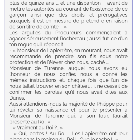
plus de quinze ans ... et une disparition ... avant de
mettre les autorités au courant de l’existence de ce
garçon ainsi que des droits et prérogatives
auxquels il est en mesure de prétendre en raison
de son titre de comte ... »
Les arguties du Procureurs commençaient à
agacer sérieusement Rochereau ; aussi fut-ce d’un
ton rogue qu’il répondit :
- « Monsieur de Lapierrière, en mourant, nous avait
recommandé de prendre son fils sous notre
protection et de l’élever chez nous, caché ...
Monsieur de Turenne, auquel nous avons eu
l’honneur de nous confier, nous a donné les
mêmes instructions et, chaque fois que l’un de
nous l’allait trouver en son château, il ne cessait de
confirmer les paroles qu’il nous avait dites aux
Dunes.
Aussi attendions-nous la majorité de Philippe pour
lui révéler sa naissance et pour le présenter à
Monsieur de Turenne qui, à son tour, l’aurait
présenté au Roi. »
- « Vraiment au Roi ?.. »
- « Oui, certes ! Au Roi ... Les Lapierrière ont leur
place dans la maison du Roi !.. Que je sache !.. »