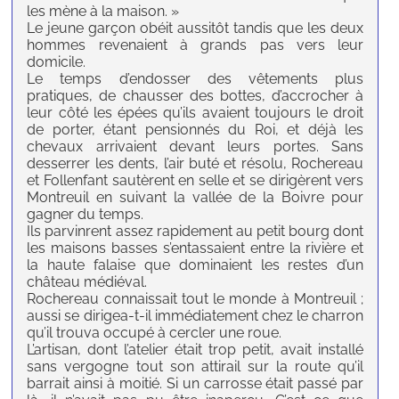
les mène à la maison. »
Le jeune garçon obéit aussitôt tandis que les deux
hommes revenaient à grands pas vers leur
domicile.
Le temps d’endosser des vêtements plus
pratiques, de chausser des bottes, d’accrocher à
leur côté les épées qu’ils avaient toujours le droit
de porter, étant pensionnés du Roi, et déjà les
chevaux arrivaient devant leurs portes. Sans
desserrer les dents, l’air buté et résolu, Rochereau
et Follenfant sautèrent en selle et se dirigèrent vers
Montreuil en suivant la vallée de la Boivre pour
gagner du temps.
Ils parvinrent assez rapidement au petit bourg dont
les maisons basses s’entassaient entre la rivière et
la haute falaise que dominaient les restes d’un
château médiéval.
Rochereau connaissait tout le monde à Montreuil ;
aussi se dirigea-t-il immédiatement chez le charron
qu’il trouva occupé à cercler une roue.
L’artisan, dont l’atelier était trop petit, avait installé
sans vergogne tout son attirail sur la route qu’il
barrait ainsi à moitié. Si un carrosse était passé par