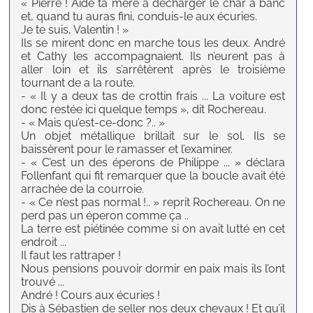
« Pierre ! Aide ta mère à décharger le char à banc
et, quand tu auras fini, conduis-le aux écuries.
Je te suis, Valentin ! »
Ils se mirent donc en marche tous les deux. André
et Cathy les accompagnaient. Ils n’eurent pas à
aller loin et ils s’arrêtèrent après le troisième
tournant de a la route.
- « Il y a deux tas de crottin frais ... La voiture est
donc restée ici quelque temps », dit Rochereau.
- « Mais qu’est-ce-donc ?.. »
Un objet métallique brillait sur le sol. Ils se
baissèrent pour le ramasser et l’examiner.
- « C’est un des éperons de Philippe ... » déclara
Follenfant qui fit remarquer que la boucle avait été
arrachée de la courroie.
- « Ce n’est pas normal !.. » reprit Rochereau. On ne
perd pas un éperon comme ça ..
La terre est piétinée comme si on avait lutté en cet
endroit ...
Il faut les rattraper !
Nous pensions pouvoir dormir en paix mais ils l’ont
trouvé ...
André ! Cours aux écuries !
Dis à Sébastien de seller nos deux chevaux ! Et qu’il