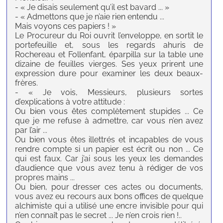
- « Je disais seulement qu’il est bavard ... »
- « Admettons que je n’aie rien entendu ...
Mais voyons ces papiers ! »
Le Procureur du Roi ouvrit l’enveloppe, en sortit le
portefeuille et, sous les regards ahuris de
Rochereau et Follenfant, éparpilla sur la table une
dizaine de feuilles vierges. Ses yeux prirent une
expression dure pour examiner les deux beaux-
frères.
- « Je vois, Messieurs, plusieurs sortes
d’explications à votre attitude :
Ou bien vous êtes complètement stupides ... Ce
que je me refuse à admettre, car vous n’en avez
par l’air ...
Ou bien vous êtes illettrés et incapables de vous
rendre compte si un papier est écrit ou non ... Ce
qui est faux. Car j’ai sous les yeux les demandes
d’audience que vous avez tenu à rédiger de vos
propres mains ...
Ou bien, pour dresser ces actes ou documents,
vous avez eu recours aux bons offices de quelque
alchimiste qui a utilisé une encre invisible pour qui
n’en connaît pas le secret ... Je n’en crois rien !..