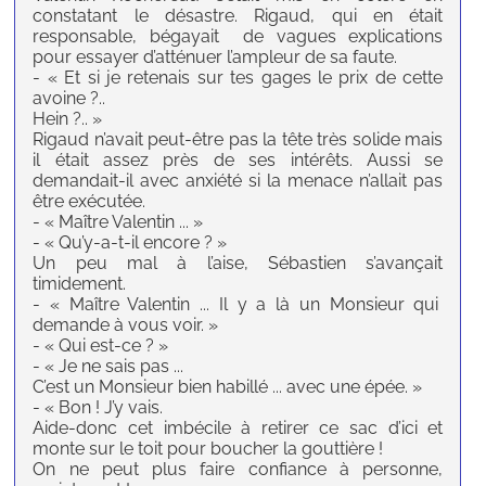
constatant le désastre. Rigaud, qui en était
responsable, bégayait de vagues explications
pour essayer d’atténuer l’ampleur de sa faute.
- « Et si je retenais sur tes gages le prix de cette
avoine ?..
Hein ?.. »
Rigaud n’avait peut-être pas la tête très solide mais
il était assez près de ses intérêts. Aussi se
demandait-il avec anxiété si la menace n’allait pas
être exécutée.
- « Maître Valentin ... »
- « Qu’y-a-t-il encore ? »
Un peu mal à l’aise, Sébastien s’avançait
timidement.
- « Maître Valentin ... Il y a là un Monsieur qui
demande à vous voir. »
- « Qui est-ce ? »
- « Je ne sais pas ...
C’est un Monsieur bien habillé ... avec une épée. »
- « Bon ! J’y vais.
Aide-donc cet imbécile à retirer ce sac d’ici et
monte sur le toit pour boucher la gouttière !
On ne peut plus faire confiance à personne,