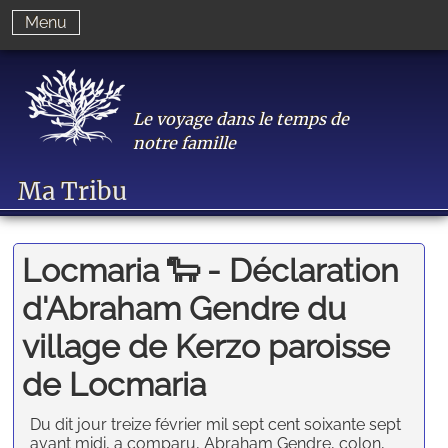
Menu
Le voyage dans le temps de
notre famille
Ma Tribu
Locmaria 🐑 - Déclaration
d'Abraham Gendre du
village de Kerzo paroisse
de Locmaria
Du dit jour treize février mil sept cent soixante sept
avant midi, a comparu, Abraham Gendre, colon,