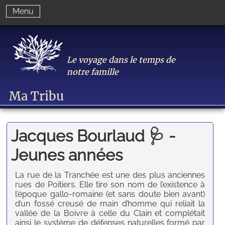
Menu
Le voyage dans le temps de
notre famille
Ma Tribu
Jacques Bourlaud 🩺 -
Jeunes années
La rue de la Tranchée est une des plus anciennes
rues de Poitiers. Elle tire son nom de l’existence à
l’époque gallo-romaine (et sans doute bien avant)
d’un fossé creusé de main d’homme qui reliait la
vallée de la Boivre à celle du Clain et complétait
ainsi le système de défenses naturelles formé par