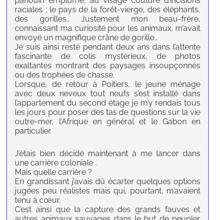
pahouin emplumé, au visage couturé d’incisions
raciales ; le pays de la forêt-vierge, des éléphants,
des gorilles… Justement mon beau-frère,
connaissant ma curiosité pour les animaux, m’avait
envoyé un magnifique crâne de gorille…
Je suis ainsi resté pendant deux ans dans l’attente
fascinante de colis mystérieux, de photos
exaltantes montrant des paysages insoupçonnés
ou des trophées de chasse.
Lorsque, de retour à Poitiers, le jeune ménage
avec deux neveux tout neufs s’est installé dans
l’appartement du second étage je m’y rendais tous
les jours pour poser des tas de questions sur la vie
outre-mer, l’Afrique en général et le Gabon en
particulier.
J’étais bien décidé maintenant à me lancer dans
une carrière coloniale .
Mais quelle carrière ?
En grandissant j’avais dû écarter quelques options
jugées peu réalistes mais qui, pourtant, m’avaient
tenu à cœur.
C’est ainsi que la capture des grands fauves et
autres animaux sauvages dans le but de peupler