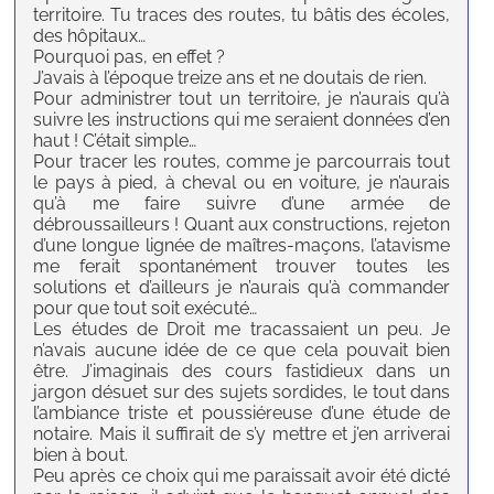
territoire. Tu traces des routes, tu bâtis des écoles,
des hôpitaux…
Pourquoi pas, en effet ?
J’avais à l’époque treize ans et ne doutais de rien.
Pour administrer tout un territoire, je n’aurais qu’à
suivre les instructions qui me seraient données d’en
haut ! C’était simple…
Pour tracer les routes, comme je parcourrais tout
le pays à pied, à cheval ou en voiture, je n’aurais
qu’à me faire suivre d’une armée de
débroussailleurs ! Quant aux constructions, rejeton
d’une longue lignée de maîtres-maçons, l’atavisme
me ferait spontanément trouver toutes les
solutions et d’ailleurs je n’aurais qu’à commander
pour que tout soit exécuté…
Les études de Droit me tracassaient un peu. Je
n’avais aucune idée de ce que cela pouvait bien
être. J’imaginais des cours fastidieux dans un
jargon désuet sur des sujets sordides, le tout dans
l’ambiance triste et poussiéreuse d’une étude de
notaire. Mais il suffirait de s’y mettre et j’en arriverai
bien à bout.
Peu après ce choix qui me paraissait avoir été dicté