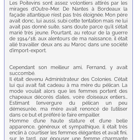
Les Poitevins sont assez volontiers attirés par les
mirages d’Outre-Mer. De Nantes à Bordeaux la
façade atlantique n’est pas très éloignée. Mon père
avait donc, lui aussi, subi cette tentation mais ne lui
avait pas donné suite, sans doute parce qu’il s’était
marié très jeune. Pourtant, au retour de la guerre
de 1914/18, aux alentours de ma naissance, il était
allé travailler deux ans au Maroc dans une société
d’import-export.
Cependant son meilleur ami, Fernand, y avait
succombé.
Il était devenu Administrateur des Colonies. C’était
lui qui avait fait cadeau à ma mère du pélican. La
mode voulait alors que les femmes portent des
chapeaux décorés d’ailes, voire d’oiseaux entiers…
Estimant l’envergure du pélican un peu
démesurée, ma mère avait renoncé de l’utiliser
dans ce but et préféré le faire empailler.
Homme d’une haute stature et d’une belle
apparence, généreux et sympathique, il était très
enclin à courtiser les femmes élégantes et avait fini,
sur le tard, par épouser une femme charmante