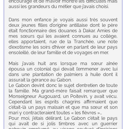
encouragé et de m’avoir montré les difficultés mais
aussi les grandeurs du métier que j’avais choisi.
Dans mon enfance je voyais aussi très souvent
deux jeunes filles d’origine antillaise dont le père
était fonctionnaire des douanes à Dakar. Amies de
mes sœurs qui les avaient connues au collège,
elles apportaient, rue de la Tranchée, une note
d’exotisme les soirs d’hiver en parlant de leur pays
ensoleillé, de leur famille et de voyages en mer.
Mais j’avais huit ans lorsque ma sœur aînée
épousa un colonial qui devait l’emmener avec lui
dans une plantation de palmiers à huile dont il
assurait la gérance au Gabon.
Le Gabon devint donc le sujet d’entretien de toute
la famille. Ma grand-mère faisait remarquer que
Monseigneur Augouard, un Poitevin, y avait vécu.
Cependant les esprits chagrins affirmaient que
c’était-là un pays malsain et que ma sœur et son
mari y contracteraient toutes « les fièvres »…
Pour moi, j’étais délirant. Le Gabon c’était le pays
qui avait de si jolis timbres avec un guerrier