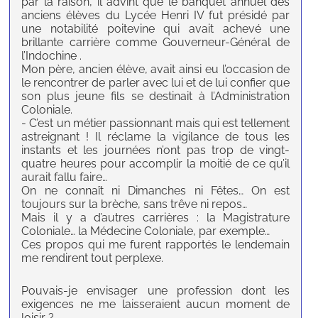
par la raison, il advint que le banquet annuel des
anciens élèves du Lycée Henri IV fut présidé par
une notabilité poitevine qui avait achevé une
brillante carrière comme Gouverneur-Général de
l’Indochine .
Mon père, ancien élève, avait ainsi eu l’occasion de
le rencontrer de parler avec lui et de lui confier que
son plus jeune fils se destinait à l’Administration
Coloniale.
- C’est un métier passionnant mais qui est tellement
astreignant ! Il réclame la vigilance de tous les
instants et les journées n’ont pas trop de vingt-
quatre heures pour accomplir la moitié de ce qu’il
aurait fallu faire…
On ne connaît ni Dimanches ni Fêtes… On est
toujours sur la brèche, sans trêve ni repos…
Mais il y a d’autres carrières : la Magistrature
Coloniale… la Médecine Coloniale, par exemple…
Ces propos qui me furent rapportés le lendemain
me rendirent tout perplexe.
Pouvais-je envisager une profession dont les
exigences ne me laisseraient aucun moment de
loisir ?