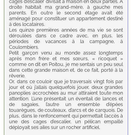
cages d’escalier divisait a maison en deux parties. À
droite habitait ma grand-mère, à gauche mes
parents. En outre le second étage avait été
aménagé pour constituer un appartement destiné
à des locataires.
Les quinze premières années de ma vie se sont
déroulées dans ce cadre avec, en plus, les
périodes de vacances à la campagne, à
Coulombiers.
Petit garçon venu au monde assez longtemps
après mon frère et mes sœurs, « ricoquet »
comme on dit en Poitou, je me sentais un peu seul
dans cette grande maison et, de ce fait, porté à la
rêverie.
Or, dans ce couloir que je traversais vingt fois par
jour et où j’allais quelquefois jouer, deux grandes
panoplies accrochées au mur attiraient toute mon
attention. L’une présentait un éventail de lances et
de sagaies, l’autre un ensemble d’épées
touarègues, de couteaux, d’arcs et de carquois. De
plus, dans le renfoncement qui permettait l’accès à
une des cages d’escalier, un pélican empaillé
déployait ses ailes sur un rocher artificiel.