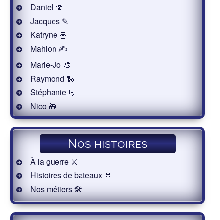
Daniel 🍄
Jacques ✎
Katryne 🦉
Mahlon ✍
Marie-Jo 🎨
Raymond 🐍
Stéphanie 🎼
Nico 🎁
Nos histoires
À la guerre ⚔️
Histoires de bateaux 🚢
Nos métiers 🛠