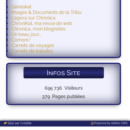
Généakat
Images & Documents de la Tribu
L'agora sur Chronica
ChroniKat, ma revue de web
Chronica, mon blognotes
Un beau jour...
Comoni !
Carnets de voyages
Carnets de balades
Infos Site
Style par
CréaSite
Powered by
AdHoc CMS