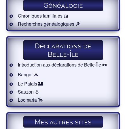
Généalogie
Chroniques familiales 📖
Recherches généalogiques 🔎
Déclarations de
Belle-Île
Introduction aux déclarations de Belle-Île 📜
Bangor ⛪️
Le Palais 🏰
Sauzon ⚓️
Locmaria 🐑
Mes autres sites