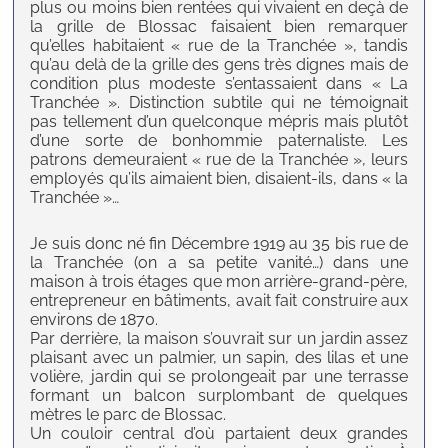
plus ou moins bien rentées qui vivaient en deçà de
la grille de Blossac faisaient bien remarquer
qu’elles habitaient « rue de la Tranchée », tandis
qu’au delà de la grille des gens très dignes mais de
condition plus modeste s’entassaient dans « La
Tranchée ». Distinction subtile qui ne témoignait
pas tellement d’un quelconque mépris mais plutôt
d’une sorte de bonhommie paternaliste. Les
patrons demeuraient « rue de la Tranchée », leurs
employés qu’ils aimaient bien, disaient-ils, dans « la
Tranchée »…
Je suis donc né fin Décembre 1919 au 35 bis rue de
la Tranchée (on a sa petite vanité…) dans une
maison à trois étages que mon arrière-grand-père,
entrepreneur en bâtiments, avait fait construire aux
environs de 1870.
Par derrière, la maison s’ouvrait sur un jardin assez
plaisant avec un palmier, un sapin, des lilas et une
volière, jardin qui se prolongeait par une terrasse
formant un balcon surplombant de quelques
mètres le parc de Blossac.
Un couloir central d’où partaient deux grandes