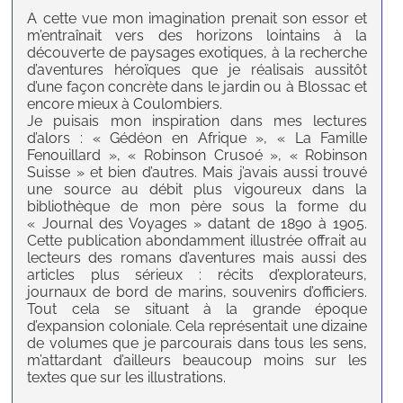
A cette vue mon imagination prenait son essor et
m’entraînait vers des horizons lointains à la
découverte de paysages exotiques, à la recherche
d’aventures héroïques que je réalisais aussitôt
d’une façon concrète dans le jardin ou à Blossac et
encore mieux à Coulombiers.
Je puisais mon inspiration dans mes lectures
d’alors : « Gédéon en Afrique », « La Famille
Fenouillard », « Robinson Crusoé », « Robinson
Suisse » et bien d’autres. Mais j’avais aussi trouvé
une source au débit plus vigoureux dans la
bibliothèque de mon père sous la forme du
« Journal des Voyages » datant de 1890 à 1905.
Cette publication abondamment illustrée offrait au
lecteurs des romans d’aventures mais aussi des
articles plus sérieux : récits d’explorateurs,
journaux de bord de marins, souvenirs d’officiers.
Tout cela se situant à la grande époque
d’expansion coloniale. Cela représentait une dizaine
de volumes que je parcourais dans tous les sens,
m’attardant d’ailleurs beaucoup moins sur les
textes que sur les illustrations.