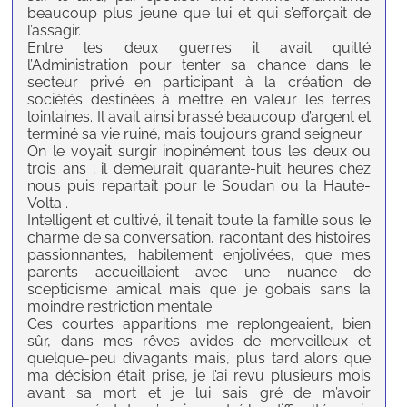
beaucoup plus jeune que lui et qui s’efforçait de
l’assagir.
Entre les deux guerres il avait quitté
l’Administration pour tenter sa chance dans le
secteur privé en participant à la création de
sociétés destinées à mettre en valeur les terres
lointaines. Il avait ainsi brassé beaucoup d’argent et
terminé sa vie ruiné, mais toujours grand seigneur.
On le voyait surgir inopinément tous les deux ou
trois ans ; il demeurait quarante-huit heures chez
nous puis repartait pour le Soudan ou la Haute-
Volta .
Intelligent et cultivé, il tenait toute la famille sous le
charme de sa conversation, racontant des histoires
passionnantes, habilement enjolivées, que mes
parents accueillaient avec une nuance de
scepticisme amical mais que je gobais sans la
moindre restriction mentale.
Ces courtes apparitions me replongeaient, bien
sûr, dans mes rêves avides de merveilleux et
quelque-peu divagants mais, plus tard alors que
ma décision était prise, je l’ai revu plusieurs mois
avant sa mort et je lui sais gré de m’avoir