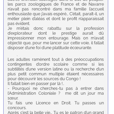
les parcs zoologiques de France et de Navarre
n’avait pas rencontré dans ma famille l’accueil
enthousiaste que j’avais espéré… C’était, paraît-il, un
métier plein d’aléas et dont le profit n’apparaissait
pas évident.
Je m’étais donc rabattu sur la profession
d’explorateur dont le prestige aurait dû
impressionner mon entourage. Mais on m’avait
objecté que, pour me lancer sur cette voie, il fallait
disposer d’une foi d’une platitude écœurante.
.
Les adultes ramènent tout à des préoccupations
contingentes d’ordre scolaire comme si les
subtilités d’une version latine ou la recherche d’un
plus petit commun multiple étaient nécessaires
pour découvrir les sources du Congo !
Il fallait bien en passer par là !..
- Pourquoi ne cherches-tu pas à entrer dans
l’Administration Coloniale ? me dit un jour ma
sœur.
Tu fais une Licence en Droit. Tu passes un
concours.
Après c’est la belle vie… Tu es le patron d’un grand