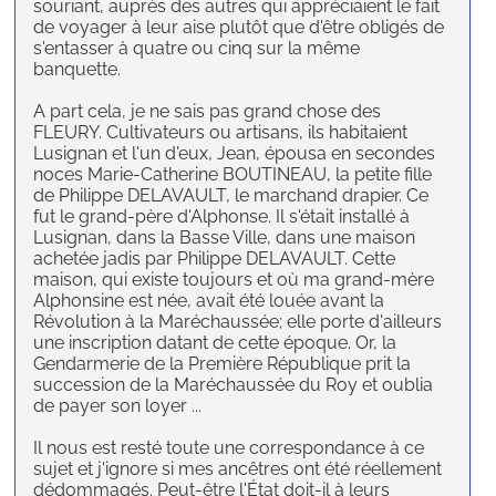
souriant, auprès des autres qui appréciaient le fait
de voyager à leur aise plutôt que d'être obligés de
s'entasser à quatre ou cinq sur la même
banquette.
A part cela, je ne sais pas grand chose des
FLEURY. Cultivateurs ou artisans, ils habitaient
Lusignan et l'un d'eux, Jean, épousa en secondes
noces Marie-Catherine BOUTINEAU, la petite fille
de Philippe DELAVAULT, le marchand drapier. Ce
fut le grand-père d'Alphonse. Il s'était installé à
Lusignan, dans la Basse Ville, dans une maison
achetée jadis par Philippe DELAVAULT. Cette
maison, qui existe toujours et où ma grand-mère
Alphonsine est née, avait été louée avant la
Révolution à la Maréchaussée; elle porte d'ailleurs
une inscription datant de cette époque. Or, la
Gendarmerie de la Première République prit la
succession de la Maréchaussée du Roy et oublia
de payer son loyer ...
Il nous est resté toute une correspondance à ce
sujet et j'ignore si mes ancêtres ont été réellement
dédommagés. Peut-être l'État doit-il à leurs