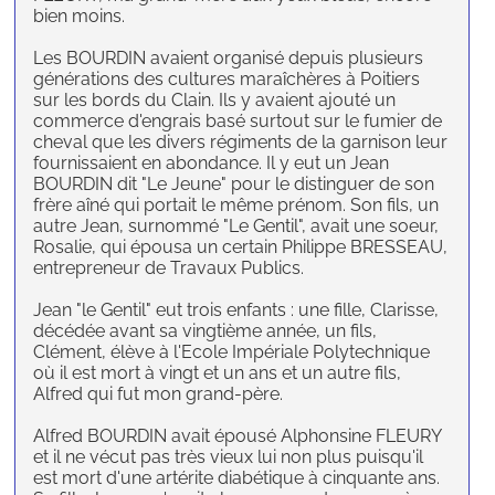
bien moins.
Les BOURDIN avaient organisé depuis plusieurs
générations des cultures maraîchères à Poitiers
sur les bords du Clain. Ils y avaient ajouté un
commerce d'engrais basé surtout sur le fumier de
cheval que les divers régiments de la garnison leur
fournissaient en abondance. Il y eut un Jean
BOURDIN dit "Le Jeune" pour le distinguer de son
frère aîné qui portait le même prénom. Son fils, un
autre Jean, surnommé "Le Gentil", avait une soeur,
Rosalie, qui épousa un certain Philippe BRESSEAU,
entrepreneur de Travaux Publics.
Jean "le Gentil" eut trois enfants : une fille, Clarisse,
décédée avant sa vingtième année, un fils,
Clément, élève à l'Ecole Impériale Polytechnique
où il est mort à vingt et un ans et un autre fils,
Alfred qui fut mon grand-père.
Alfred BOURDIN avait épousé Alphonsine FLEURY
et il ne vécut pas très vieux lui non plus puisqu'il
est mort d'une artérite diabétique à cinquante ans.