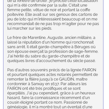
de la fenêtre de droite ; je précise cette localisation
qui m'a été confirmée par la suite. C'était une
femme petite, vêtue de noir et portant la coiffe
poitevine. Elle avait sur ses genoux des cartons de
jeu de loto qui m'intéressaient beaucoup et on me
recommandait de ne pas trop m'agiter pour ne pas
lui marcher sur les pieds.
Le frère de Marentine, Auguste, ancien militaire, a
laissé la réputation d'un homme qui ronchonnait
sans arrêt. Il était garde-champêtre à Béruges où
son épouse exerçait la profession de sage-femme.
J'ai hérité du sabre du garde-champêtre et de
quelques livres d'accouchement du siècle passé.
Pas d'autres souvenirs précis de la lignée FAIRON
et pourtant quelques actes notariés permettent de
remonter la filière jusqu'à ce GAUDIN, maître
cordonnier à Sanxay en 1637. Par ailleurs les
FAIRON ont été très prolifiques et se sont
éparpillés. J'ai pu cependant, grâce à un heureux
hasard, faire la connaissance récemment d'un
cousin éloigné portant ce nom. Passionné de
généalogie, il m'a montré tout un éventail d'une