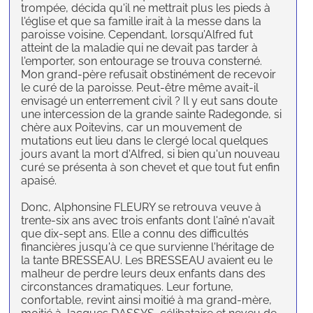
trompée, décida qu'il ne mettrait plus les pieds à
l'église et que sa famille irait à la messe dans la
paroisse voisine. Cependant, lorsqu’Alfred fut
atteint de la maladie qui ne devait pas tarder à
l'emporter, son entourage se trouva consterné.
Mon grand-père refusait obstinément de recevoir
le curé de la paroisse. Peut-être même avait-il
envisagé un enterrement civil ? Il y eut sans doute
une intercession de la grande sainte Radegonde, si
chère aux Poitevins, car un mouvement de
mutations eut lieu dans le clergé local quelques
jours avant la mort d'Alfred, si bien qu'un nouveau
curé se présenta à son chevet et que tout fut enfin
apaisé.
Donc, Alphonsine FLEURY se retrouva veuve à
trente-six ans avec trois enfants dont l'aîné n'avait
que dix-sept ans. Elle a connu des difficultés
financières jusqu'à ce que survienne l'héritage de
la tante BRESSEAU. Les BRESSEAU avaient eu le
malheur de perdre leurs deux enfants dans des
circonstances dramatiques. Leur fortune,
confortable, revint ainsi moitié à ma grand-mère,