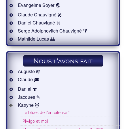
Évangeline Soyer 🌏
Claude Chauvigné 🎤
Daniel Chauvigné ⌘
Serge Adolphovitch Chauvigné 🌴
Mathilde Lucas 🌅
Nous l'avons fait
Auguste 📖
Claude 🎓
Daniel 🍄
Jacques ✎
Katryne 🦉
Le blues de l'entoileuse *
Piwigo et moi