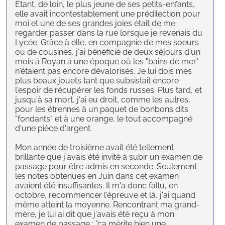
Étant, de loin, le plus jeune de ses petits-enfants,
elle avait incontestablement une prédilection pour
moi et une de ses grandes joies était de me
regarder passer dans la rue lorsque je revenais du
Lycée. Grâce à elle, en compagnie de mes soeurs
ou de cousines, j'ai bénéficié de deux séjours d'un
mois à Royan à une époque où les "bains de mer"
n'étaient pas encore dévalorisés. Je lui dois mes
plus beaux jouets tant que subsistait encore
l'espoir de récupérer les fonds russes. Plus tard, et
jusqu'à sa mort, j'ai eu droit, comme les autres,
pour les étrennes à un paquet de bonbons dits
"fondants" et à une orange, le tout accompagné
d'une pièce d'argent.
Mon année de troisième avait été tellement
brillante que j'avais été invité à subir un examen de
passage pour être admis en seconde. Seulement
les notes obtenues en Juin dans cet examen
avaient été insuffisantes. Il m'a donc fallu, en
octobre, recommencer l'épreuve et là, j'ai quand
même atteint la moyenne. Rencontrant ma grand-
mère, je lui ai dit que j'avais été reçu à mon
examen de passage ; "ça mérite bien une