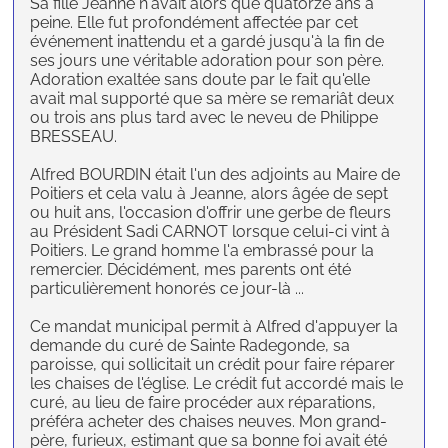
Sa fille Jeanne n'avait alors que quatorze ans à
peine. Elle fut profondément affectée par cet
événement inattendu et a gardé jusqu'à la fin de
ses jours une véritable adoration pour son père.
Adoration exaltée sans doute par le fait qu'elle
avait mal supporté que sa mère se remariât deux
ou trois ans plus tard avec le neveu de Philippe
BRESSEAU.
Alfred BOURDIN était l'un des adjoints au Maire de
Poitiers et cela valu à Jeanne, alors âgée de sept
ou huit ans, l'occasion d'offrir une gerbe de fleurs
au Président Sadi CARNOT lorsque celui-ci vint à
Poitiers. Le grand homme l'a embrassé pour la
remercier. Décidément, mes parents ont été
particulièrement honorés ce jour-là ...
Ce mandat municipal permit à Alfred d'appuyer la
demande du curé de Sainte Radegonde, sa
paroisse, qui sollicitait un crédit pour faire réparer
les chaises de l'église. Le crédit fut accordé mais le
curé, au lieu de faire procéder aux réparations,
préféra acheter des chaises neuves. Mon grand-
père, furieux, estimant que sa bonne foi avait été