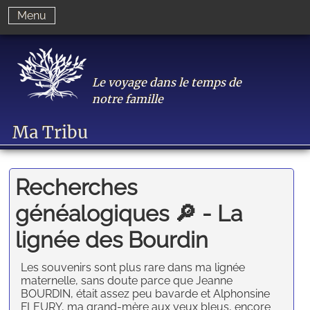
Menu
Le voyage dans le temps de
notre famille
Ma Tribu
Recherches
généalogiques 🔎 - La
lignée des Bourdin
Les souvenirs sont plus rare dans ma lignée
maternelle, sans doute parce que Jeanne
BOURDIN, était assez peu bavarde et Alphonsine
FLEURY, ma grand-mère aux yeux bleus, encore