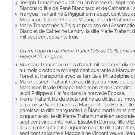
Joseph Trahant né au dit lieu en l'année mil sept ce
Blanchard fille de René Blanchard et de Catherine La
François Trahant né à Pigiguit en mil sept cent deux
Mélançon, fille de Philippe Mélançon et de Catherine
Marie Trahant née à Pigiguit paroisse de l'Assompti
Blanc et de Catherine Landry, la dite Marie Trahant
mil sept cent soixante trois,
Du mariage du dit Pierre Trahant fils de Guillaum
Pigiguit les ci après,
Bruneau Trahant au mois d'août mil sept cent dix neuf
au mois d'octobre mil sept cent quarante à Margueri
Forest et transporté avec sa famille à Philadelphie c
Marie Joseph Trahant née au dit lieu au mois de déc
Mélançon fils de Philippe Mélançon et de Catherine 
le dit Philippe à Halifax dans la nouvelle Ecosse,
Pierre Trahant fils du déclarant né au dit lieu au moi
la paroisse Saint Charles à Marguerite Le Blanc, fi
paroisse, la dite Marguerite Le Blanc morte sans enf
cinquante six, le dit Pierre Trahant marié en seconde
sept cent cinquante huit à Elisabeth Darrois, fille d'
lieu en mil sept cent cinquante neuf, le dit Trahant 
sept cent soixante à Magdelaine Vincent veuve Jean