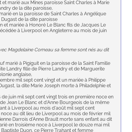
nt et marié aux Mines paroisse Saint Charles à Marie
ndry de la dite paroisse,
 marié en la paroisse de Saint Charles à Angélique
 Dugast de la dite paroisse
on et mariée à Honoré Le Blanc fils de Jacques Le
 décédée à Liverpool en Angleterre au mois de juin
e avec Magdelaine Comeau sa femme sont nés au dit
 marié à Pigiguit en la paroisse de la Saint Famille
te Landry fille de Pierre Landry et de Marguerite
olonie anglaise,
embre mil sept cent vingt et un mariée à Philippe
Dugast, la dite Marie Joseph morte à Philadelphie et
s de juin mil sept cent vingt trois en première noce en
lle de Jean Le Blanc et d'Anne Bourgeois de la même
ant à Liverpool au mois d'août mil sept cent
 noce au dit lieu de Liverpool au mois de février mil
Etienne Darrois d'Anne Brault morte sans enfant au dit
marié en troisième noce à Liverpool le douze mai mil
 Baptiste Duon, ce Pierre Trahant et femme