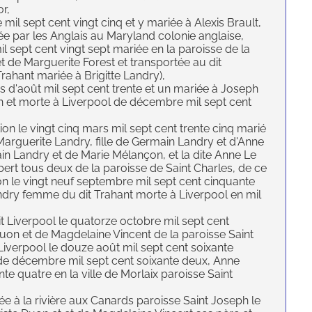
r,
il sept cent vingt cinq et y mariée à Alexis Brault,
tée par les Anglais au Maryland colonie anglaise,
 sept cent vingt sept mariée en la paroisse de la
 et de Marguerite Forest et transportée au dit
Trahant mariée à Brigitte Landry),
is d'août mil sept cent trente et un mariée à Joseph
n et morte à Liverpool de décembre mil sept cent
on le vingt cinq mars mil sept cent trente cinq marié
Marguerite Landry, fille de Germain Landry et d'Anne
ain Landry et de Marie Mélançon, et la dite Anne Le
bert tous deux de la paroisse de Saint Charles, de ce
on le vingt neuf septembre mil sept cent cinquante
andry femme du dit Trahant morte à Liverpool en mil
 Liverpool le quatorze octobre mil sept cent
Duon et de Magdelaine Vincent de la paroisse Saint
Liverpool le douze août mil sept cent soixante
de décembre mil sept cent soixante deux, Anne
te quatre en la ville de Morlaix paroisse Saint
 à la rivière aux Canards paroisse Saint Joseph le