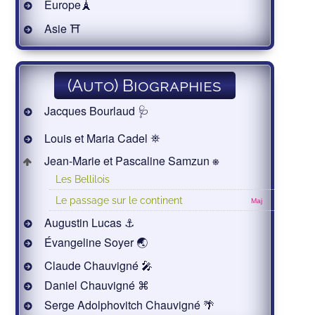
Europe🗼
Asie ⛩
(Auto) Biographies
Jacques Bourlaud 🩺
Louis et Maria Cadel ⛯
Jean-Marie et Pascaline Samzun ⎈
Les Bellilois
Le passage sur le continent
Maj
Augustin Lucas ⚓
Évangeline Soyer 🌏
Claude Chauvigné 🎤
Daniel Chauvigné ⌘
Serge Adolphovitch Chauvigné 🌴