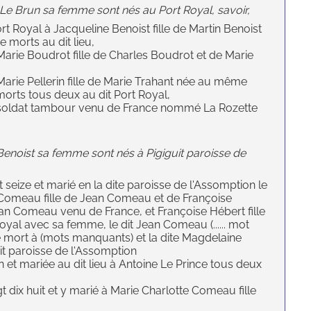
Le Brun sa femme sont nés au Port Royal, savoir,
t Royal à Jacqueline Benoist fille de Martin Benoist
 morts au dit lieu,
 Marie Boudrot fille de Charles Boudrot et de Marie
Marie Pellerin fille de Marie Trahant née au même
orts tous deux au dit Port Royal,
un soldat tambour venu de France nommé La Rozette
enoist sa femme sont nés à Pigiguit paroisse de
gt seize et marié en la dite paroisse de l'Assomption le
 Comeau fille de Jean Comeau et de Françoise
ean Comeau venu de France, et Françoise Hébert fille
yal avec sa femme, le dit Jean Comeau (...... mot
e mort à (mots manquants) et la dite Magdelaine
t paroisse de l'Assomption
 et mariée au dit lieu à Antoine Le Prince tous deux
gt dix huit et y marié à Marie Charlotte Comeau fille