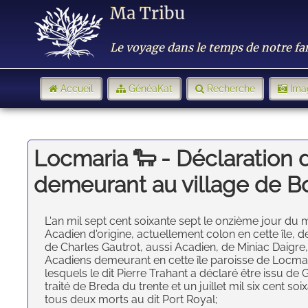
Ma Tribu
Le voyage dans le temps de notre fa
Accueil
GénéaKat
Recherche
Ima
Locmaria 🐑 - Déclaration 
demeurant au village de B
L'an mil sept cent soixante sept le onzième jour du 
Acadien d'origine, actuellement colon en cette île
de Charles Gautrot, aussi Acadien, de Miniac Daigre,
Acadiens demeurant en cette île paroisse de Locmaria 
lesquels le dit Pierre Trahant a déclaré être issu d
traité de Breda du trente et un juillet mil six cent s
tous deux morts au dit Port Royal;