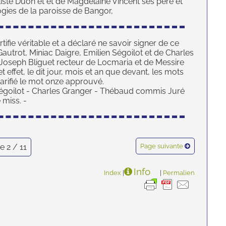
ste Duon et et de Magdelaine Vincent ses père et
logies de la paroisse de Bangor,
rtifie véritable et a déclaré ne savoir signer de ce
 Gautrot, Miniac Daigre, Emilien Ségoilot et de Charles
e Joseph Bliguet recteur de Locmaria et de Messire
effet, le dit jour, mois et an que devant, les mots
larifié le mot onze approuvé.
 Ségoilot - Charles Granger - Thébaud commis Juré
 miss. -
e 2 / 11
Page suivante
Info
Index
|
|
Permalien