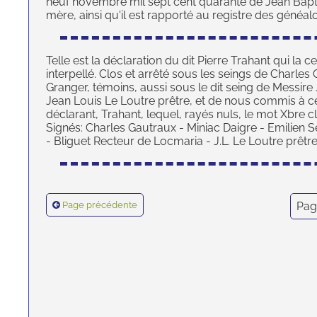
neuf novembre mil sept cent quarante de Jean Bapti
mère, ainsi qu'il est rapporté au registre des généa
Telle est la déclaration du dit Pierre Trahant qui la ce
interpellé. Clos et arrêté sous les seings de Charles
Granger, témoins, aussi sous le dit seing de Messir
Jean Louis Le Loutre prêtre, et de nous commis à cet 
déclarant, Trahant, lequel, rayés nuls, le mot Xbre c
Signés: Charles Gautraux - Miniac Daigre - Emilien
- Bliguet Recteur de Locmaria - J.L. Le Loutre prêtre
Page précédente
Pag