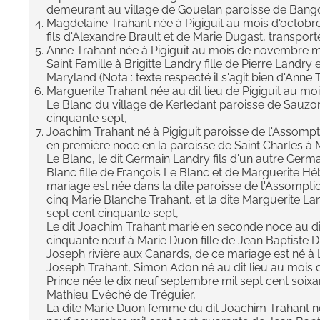
demeurant au village de Gouelan paroisse de Bango
Magdelaine Trahant née à Pigiguit au mois d'octobre m
fils d'Alexandre Brault et de Marie Dugast, transpor
Anne Trahant née à Pigiguit au mois de novembre mil
Saint Famille à Brigitte Landry fille de Pierre Landry
Maryland (Nota : texte respecté il s'agit bien d'Anne 
Marguerite Trahant née au dit lieu de Pigiguit au mo
Le Blanc du village de Kerledant paroisse de Sauzo
cinquante sept,
Joachim Trahant né à Pigiguit paroisse de l'Assompti
en première noce en la paroisse de Saint Charles à 
Le Blanc, le dit Germain Landry fils d'un autre Germ
Blanc fille de François Le Blanc et de Marguerite Hé
mariage est née dans la dite paroisse de l'Assompti
cinq Marie Blanche Trahant, et la dite Marguerite L
sept cent cinquante sept,
Le dit Joachim Trahant marié en seconde noce au dit
cinquante neuf à Marie Duon fille de Jean Baptiste 
Joseph rivière aux Canards, de ce mariage est né à 
Joseph Trahant, Simon Adon né au dit lieu au mois 
Prince née le dix neuf septembre mil sept cent soixan
Mathieu Evêché de Tréguier,
La dite Marie Duon femme du dit Joachim Trahant née