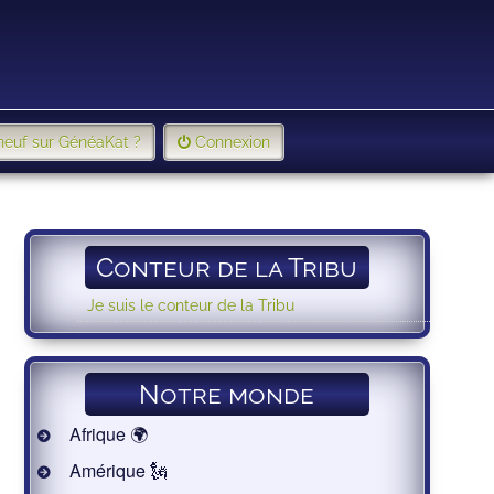
neuf sur GénéaKat ?
Connexion
Conteur de la Tribu
Je suis le conteur de la Tribu
Notre monde
Afrique 🌍
Amérique 🗽