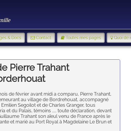
mille
ges & Docs
Contact
Toutes mes pages
Quoi de 
de Pierre Trahant
orderhouat
mois de février avant midi a comparu, Pierre Trahant,
, demeurant au village de Bordrehouat, accompagné
 Emilien Segoilot et de Charles Granger, tous
et du Palais, témoins ..... toute déclaration, devant
e Guillaume Trahant son aïeul venu de France après le
oixante et marié au Port Royal à Magdelaine Le Brun et