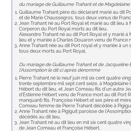
du mariage de Guillaume Trahant et de Magdelaine 
Guillaume Trahant père du déclarant marié au dit Por
et de Marie Chaussegros, tous deux venus de France
Jean Trahant né au Port Royal et marié au dit lieu à
Corperon du Port Royal morts au dit lieu,
Alexandre Trahant né au dit Port Royal et y marié à 
lieu et y mariée à Charles Douaron venu de France m
Anne Trahant née au dit Port royal et y mariée à 
tous deux morts au Port Royal,
Du mariage de Guillaume Trahant et de Jacqueline B
l'Assomption le dit ci après dénommé
Pierre Trahant né le neuf juin mil six cent quatre vin
trente septembre mil sept cent seize, à Magdelaine
Hébert du dit lieu, et Jean Comeau fils d'un autre J
d'Estienne Hébert venu de France mort au dit Port Ro
manquant) fils, Françoise Hébert et ses père et mèr
Comeau femme de Pierre Trahant décédée à Pigigui
Anne Trahant née à Pigiguit paroisse de l'Assomption
décédés au dit lieu,
Jean Trahant né au dit lieu en mil six cent quatre vin
de Jean Comeau et Françoise Hébert,