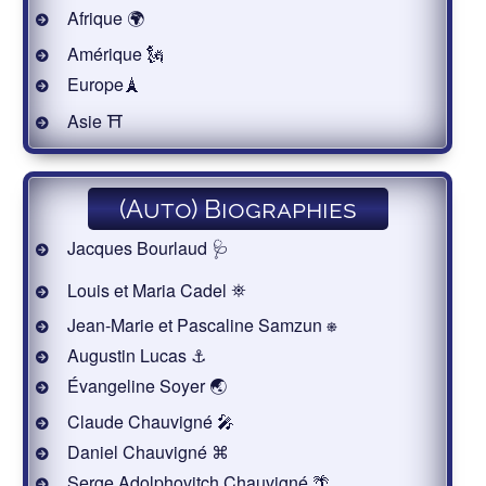
Afrique 🌍
Amérique 🗽
Europe🗼
Asie ⛩
(Auto) Biographies
Jacques Bourlaud 🩺
Louis et Maria Cadel ⛯
Jean-Marie et Pascaline Samzun ⎈
Augustin Lucas ⚓
Évangeline Soyer 🌏
Claude Chauvigné 🎤
Daniel Chauvigné ⌘
Serge Adolphovitch Chauvigné 🌴