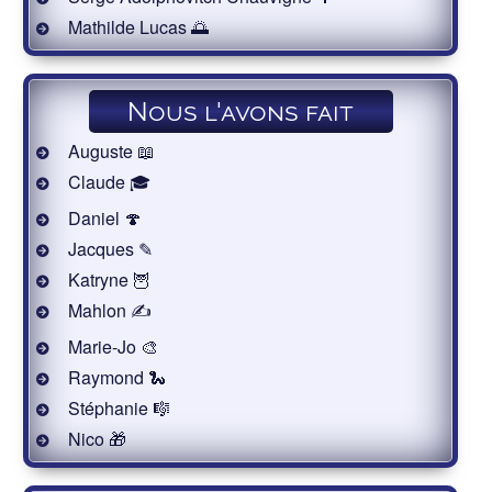
Mathilde Lucas 🌅
Nous l'avons fait
Auguste 📖
Claude 🎓
Daniel 🍄
Jacques ✎
Katryne 🦉
Mahlon ✍
Marie-Jo 🎨
Raymond 🐍
Stéphanie 🎼
Nico 🎁