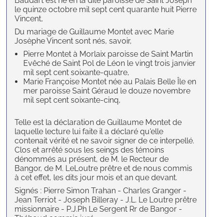
Baudart est né en la dite paroisse de Saint Joseph
le quinze octobre mil sept cent quarante huit Pierre
Vincent,
Du mariage de Guillaume Montet avec Marie
Josèphe Vincent sont nés, savoir,
Pierre Montet à Morlaix paroisse de Saint Martin
Evêché de Saint Pol de Léon le vingt trois janvier
mil sept cent soixante-quatre,
Marie Françoise Montet née au Palais Belle Île en
mer paroisse Saint Géraud le douze novembre
mil sept cent soixante-cinq,
Telle est la déclaration de Guillaume Montet de
laquelle lecture lui faite il a déclaré qu'elle
contenait vérité et ne savoir signer de ce interpellé.
Clos et arrêté sous les seings des témoins
dénommés au présent, de M. le Recteur de
Bangor, de M. LeLoutre prêtre et de nous commis
à cet effet, les dits jour mois et an que devant.
Signés : Pierre Simon Trahan - Charles Granger -
Jean Terriot - Joseph Billeray - J.L. Le Loutre prêtre
missionnaire - P.J.Ph Le Sergent Rr de Bangor -